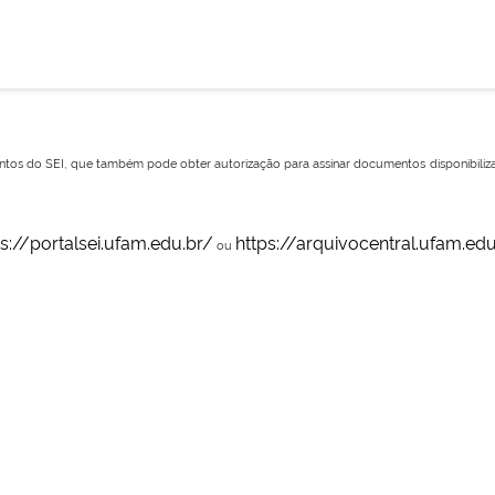
ntos do SEI, que também pode obter autorização para assinar documentos disponibiliz
ps://portalsei.ufam.edu.br/
https://arquivocentral.ufam.edu
ou