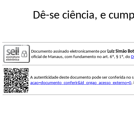
Dê-se ciência, e cump
Documento assinado eletronicamente por
Luiz Simão Bo
oficial de Manaus, com fundamento no art. 6º, § 1º, do
D
A autenticidade deste documento pode ser conferida no s
acao=documento_conferir&id_orgao_acesso_externo=0
,