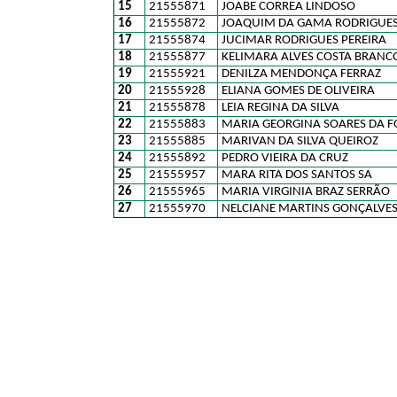
15
21555871
JOABE CORREA LINDOSO
16
21555872
JOAQUIM DA GAMA RODRIGUE
17
21555874
JUCIMAR RODRIGUES PEREIRA
18
21555877
KELIMARA ALVES COSTA BRANC
19
21555921
DENILZA MENDONÇA FERRAZ
20
21555928
ELIANA GOMES DE OLIVEIRA
21
21555878
LEIA REGINA DA SILVA
22
21555883
MARIA GEORGINA SOARES DA 
23
21555885
MARIVAN DA SILVA QUEIROZ
24
21555892
PEDRO VIEIRA DA CRUZ
25
21555957
MARA RITA DOS SANTOS SA
26
21555965
MARIA VIRGINIA BRAZ SERRÃO
27
21555970
NELCIANE MARTINS GONÇALVE