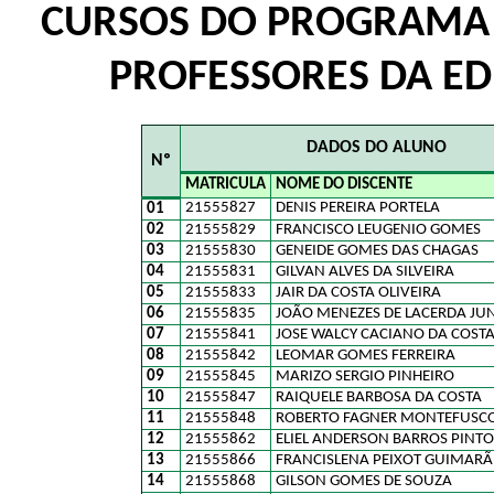
CURSOS DO PROGRAMA 
PROFESSORES DA ED
DADOS DO ALUNO
Nº
MATRICULA
NOME DO DISCENTE
21555827
DENIS PEREIRA PORTELA
01
02
21555829
FRANCISCO LEUGENIO GOMES
03
21555830
GENEIDE GOMES DAS CHAGAS
04
21555831
GILVAN ALVES DA SILVEIRA
05
21555833
JAIR DA COSTA OLIVEIRA
06
21555835
JOÃO MENEZES DE LACERDA JU
07
21555841
JOSE WALCY CACIANO DA COST
08
21555842
LEOMAR GOMES FERREIRA
09
21555845
MARIZO SERGIO PINHEIRO
10
21555847
RAIQUELE BARBOSA DA COSTA
11
21555848
ROBERTO FAGNER MONTEFUSCO
12
21555862
ELIEL ANDERSON BARROS PINTO
13
21555866
FRANCISLENA PEIXOT GUIMARÃ
14
21555868
GILSON GOMES DE SOUZA