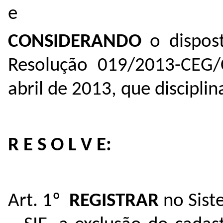
e
CONSIDERANDO
o dispost
Resolução 019/2013-CEG
abril de 2013, que discipli
R E S O L V E:
Art. 1º
REGISTRAR
no Sist