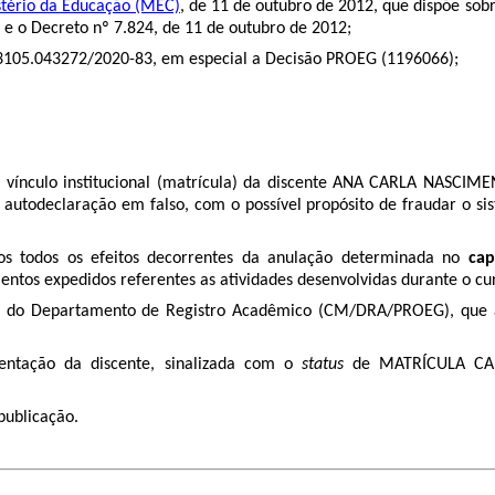
stério da Educação (MEC)
, de 11 de outubro de 2012, que dispõe sob
 e o Decreto nº 7.824, de 11 de outubro de 2012;
3105.043272/2020-83, em especial a Decisão PROEG (
1196066
);
 vínculo institucional (matrícula) da discente ANA CARLA NASCIM
 autodeclaração em falso, com o possível propósito de fraudar o s
os todos os efeitos decorrentes da anulação determinada no
cap
ntos expedidos referentes as atividades desenvolvidas durante o curs
 do Departamento de Registro Acadêmico (CM/DRA/PROEG), que ad
mentação da discente, sinalizada com o
status
de MATRÍCULA CANC
 publicação.