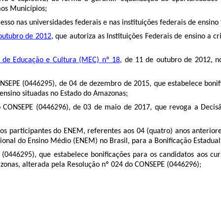
aos Municípios;
resso nas universidades federais e nas instituições federais de ensino
 outubro de 2012
, que autoriza as Instituições Federais de ensino a
o de Educação e Cultura (MEC) nº 18
, de 11 de outubro de 2012, nos
ONSEPE (
0446295
), de 04 de dezembro de 2015, que estabelece boni
ensino situadas no Estado do Amazonas;
o CONSEPE (
0446296
), de 03 de maio de 2017, que revoga a Decisã
os participantes do ENEM, referentes aos 04 (quatro) anos anteriore
ional do Ensino Médio (ENEM) no Brasil, para a Bonificação Estadual 
 (
0446295
), que estabelece bonificações para os candidatos aos 
azonas, alterada pela Resolução nº 024 do CONSEPE (
0446296
);