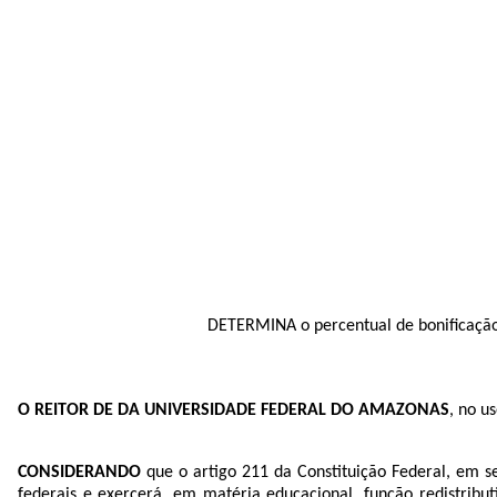
DETERMINA o percentual de bonificação a ser apl
O REITOR DE DA UNIVERSIDADE FEDERAL DO AMAZONAS
, no u
CONSIDERANDO
que o artigo 211 da Constituição Federal, em seu
federais e exercerá, em matéria educacional, função redistribu