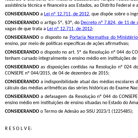
assistência técnica e financeira aos Estados, ao Distrito Federal e 
CONSIDERANDO
a
Lei nº 12.711, de 2012
, que dispõe sobre o ing
CONSIDERANDO
o artigo 5º, §3º, do
Decreto nº 7.824, de 11 de
vagas de que trata a
Lei nº 12.711, de 2012
;
CONSIDERANDO
o disposto na
Portaria Normativa do Ministéri
ensino, por meio de políticas específicas de ações afirmativas;
CONSIDERANDO
o disposto no art. 5º da Resolução nº 044 do C
tenham cursado integralmente o ensino médio em instituições de 
CONSIDERANDO
as disposições contidas na Resolução nº 024 d
CONSEPE nº 044/2015, de 04 de dezembro de 2015;
CONSIDERANDO
a indisponibilidade atual das médias escolares d
cálculo das médias aritméticas das séries históricas do Exame Nac
CONSIDERANDO
a defasagem da Resolução nº 044 do CONSEPE
ensino médio em instituições de ensino situadas no Estado do Am
CONSIDERANDO
o Termo de Adesão ao SISU 2023/1 (
1225485
);
R E S O L V E: