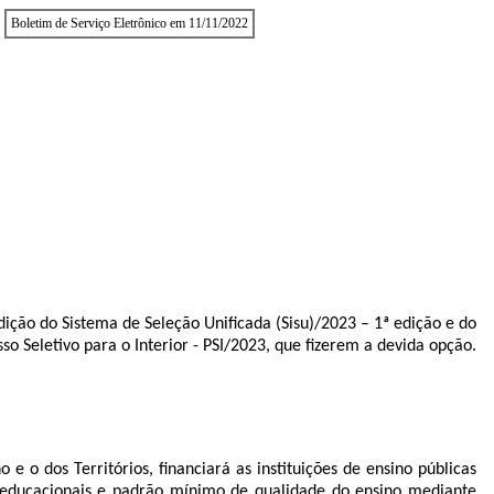
Boletim de Serviço Eletrônico em 11/11/2022
 do Sistema de Seleção Unificada (Sisu)/2023 – 1ª edição e do
so Seletivo para o Interior - PSI/2023, que fizerem a devida opção.
e o dos Territórios, financiará as instituições de ensino públicas
es educacionais e padrão mínimo de qualidade do ensino mediante