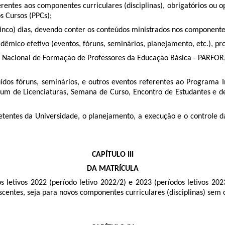
rentes aos componentes curriculares (disciplinas), obrigatórios ou 
s Cursos (PPCs);
 cinco) dias, devendo conter os conteúdos ministrados nos componente
dêmico efetivo (eventos, fóruns, seminários, planejamento, etc.), pr
Nacional de Formação de Professores da Educação Básica - PARFOR, 
ídos fóruns, seminários, e outros eventos referentes ao Programa In
rum de Licenciaturas, Semana de Curso, Encontro de Estudantes e de
ntes da Universidade, o planejamento, a execução e o controle das
CAPÍTULO III
DA MATRÍCULA
letivos 2022 (período letivo 2022/2) e 2023 (períodos letivos 202
centes, seja para novos componentes curriculares (disciplinas) sem c