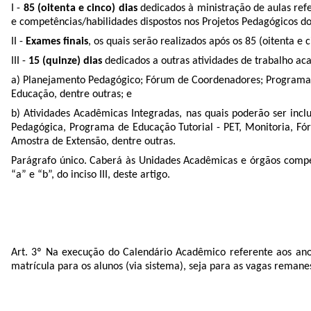
I -
85 (oitenta e cinco) dias
dedicados à ministração de aulas refe
e competências/habilidades dispostos nos Projetos Pedagógicos do
II -
Exames finais
, os quais serão realizados após os 85 (oitenta e
III -
15 (quinze) dias
dedicados a outras atividades de trabalho aca
a) Planejamento Pedagógico; Fórum de Coordenadores; Programa 
Educação, dentre outras; e
b) Atividades Acadêmicas Integradas, nas quais poderão ser inclu
Pedagógica, Programa de Educação Tutorial - PET, Monitoria, Fó
Amostra de Extensão, dentre outras.
Parágrafo único. Caberá às Unidades Acadêmicas e órgãos compete
“a” e “b”, do inciso III, deste artigo.
Art. 3º Na execução do Calendário Acadêmico referente aos anos 
matrícula para os alunos (via sistema), seja para as vagas remanes