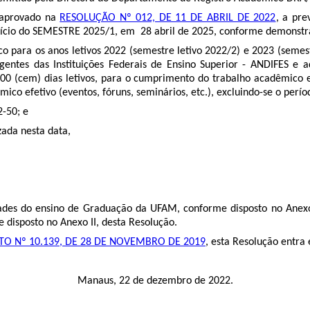
 aprovado na
RESOLUÇÃO Nº 012, DE 11 DE ABRIL DE 2022
, a pre
 início do SEMESTRE 2025/1, em 28 abril de 2025, conforme demonst
ara os anos letivos 2022 (semestre letivo 2022/2) e 2023 (semestre
entes das Instituições Federais de Ensino Superior - ANDIFES e 
100 (cem) dias letivos, para o cumprimento do trabalho acadêmico ef
mico efetivo (eventos, fóruns, seminários, etc.), excluindo-se o perí
2-50
; e
ada nesta data,
dades do ensino de Graduação da UFAM, conforme disposto no Anexo 
e disposto no Anexo II, desta Resolução.
TO Nº 10.139, DE 28 DE NOVEMBRO DE 2019
, esta Resolução entra
Manaus, 22 de dezembro de 2022.