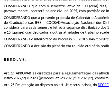
CONSIDERANDO que com o semestre letivo de 100 (cem) dias,
provavelmente, ocorrerá no ano civil de 2025, com previsão de
CONSIDERANDO que a presente proposta de Calendário Acadêmico p
de Graduação das IFES – COGRAD/Associação Nacional dos Dirig
considera para cada semestre letivo a seguinte distribuição dos 
e 15 (quinze) dias dedicados a outras atividades de trabalho acadê
CONSIDERANDO o inteiro teor do Processo SEI
23105.046715/202
CONSIDERANDO a decisão do plenário em reunião ordinária realiz
R E S O L V E :
Art. 1º APROVAR as diretrizes para a regulamentação das ativi
letivo 2022/2) e 2023 (períodos letivos 2023/1 e 2023/2), conform
Art. 2º Em atenção ao disposto no art. 4º e seus incisos, do
DECRE