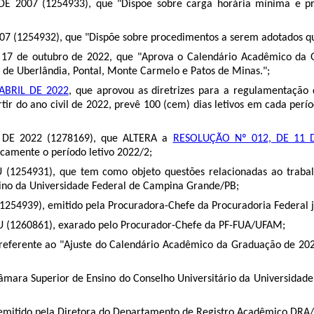
DE 2007 (
1254933
), que "Dispõe sobre carga horária mínima e pr
07 (
1254932
), que "Dispõe sobre procedimentos a serem adotados qu
e 17 de outubro de 2022, que "Aprova o Calendário Acadêmico da G
de Uberlândia, Pontal, Monte Carmelo e Patos de Minas.";
ABRIL DE 2022
, que aprovou as diretrizes para a regulamentação
rtir do ano civil de 2022, prevê 100 (cem) dias letivos em cada pe
DE 2022 (
1278169
), que ALTERA a
RESOLUÇÃO Nº 012, DE 11 
camente o período letivo 2022/2;
 (
1254931
), que tem como objeto questões relacionadas ao trabal
ino da Universidade Federal de Campina Grande/PB;
1254939
), emitido pela Procuradora-Chefe da Procuradoria Federal 
 (
1260861
), exarado pelo Procurador-Chefe da PF-FUA/UFAM;
 referente ao "Ajuste do Calendário Acadêmico da Graduação de 2
âmara Superior de Ensino do Conselho Universitário da Universidade
 emitido pela Diretora do Departamento de Registro Acadêmico DR