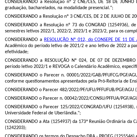
CONSIDERANDO a Resolução nº 2 CNE/CES, DE 18 DE JUNHO 
graduação, bacharelados, na modalidade presencial.";
CONSIDERANDO a Resolução nº 3 CNE/CES, DE 2 DE JULHO DE 20
CONSIDERANDO a Resolução nº 73 do CONGRAD (
1254936
), d
semestres letivos 2022/1, 2022/2, 2023/1 e 2023/2, para os
campi
CONSIDERANDO a
RESOLUÇÃO Nº 012, do CONSEPE DE 11 DE 
Acadêmico do período letivo de 2021/2 e ano letivo de 2022 a pa
efetividade;
CONSIDERANDO a RESOLUÇÃO Nº 024, DE 07 DE DEZEMBRO 
período letivo 2022/1 e REVOGA o Calendário Acadêmico, especifi
CONSIDERANDO o Parecer n. 00001/2022/GAB/PFUFCG/PGF/AGU
conforme questionamentos apresentados pela Pró-Reitoria de Ens
CONSIDERANDO o Parecer 482/2022/PF/UFU/PFFUFUB/PGF/AGU (
CONSIDERANDO o Parecer n. 00042/2022/CONSU/PFFUA/PGF/AGU
CONSIDERANDO o Parecer 125/2022/CONGRAD/UFU (
1254938
),
Universidade Federal de Uberlândia.";
CONSIDERANDO a Ata (
1254937
) da 173ª Reunião Ordinária da C
(
1242203
);
CONSIDERANDO os termos do Despacho DRA - PROEG (
1255546
)