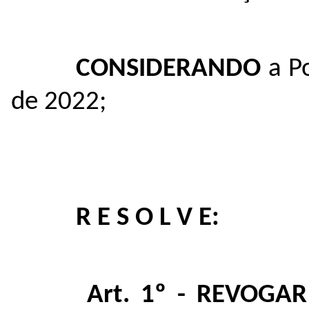
CONSIDERANDO
a P
de 2022;
R E S O L V E:
Art. 1º - REVOGA