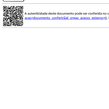
A autenticidade deste documento pode ser conferida no s
acao=documento_conferir&id_orgao_acesso_externo=0
,