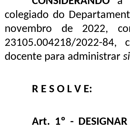
CONSIDERANDO
a A
colegiado do Departamento
novembro de 2022, co
23105.004218/2022-84
, 
docente para administrar
si
R E S O L V E:
Art. 1º -
DESIGNA