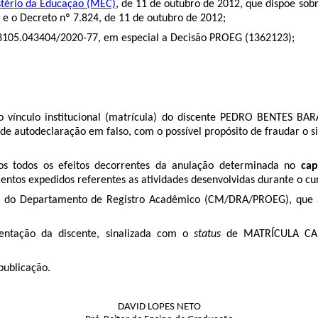
stério da Educação (MEC)
, de 11 de outubro de 2012, que dispõe sob
 e o Decreto nº 7.824, de 11 de outubro de 2012;
3105.043404/2020-77
, em especial a Decisão PROEG (
1362123
);
o vínculo institucional (matrícula) do discente PEDRO BENTES BA
 de autodeclaração em falso, com o possível propósito de fraudar o 
os todos os efeitos decorrentes da anulação determinada no
cap
ntos expedidos referentes as atividades desenvolvidas durante o curs
 do Departamento de Registro Acadêmico (CM/DRA/PROEG), que ad
mentação da discente, sinalizada com o
status
de MATRÍCULA CANC
 publicação.
DAVID LOPES NETO