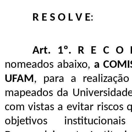
R E S O L V E
:
Art. 1º.
R E C O
nomeados abaixo,
a COMIS
UFAM
, para a realizaçã
mapeados da Universidad
com vistas a evitar risco
objetivos institucio