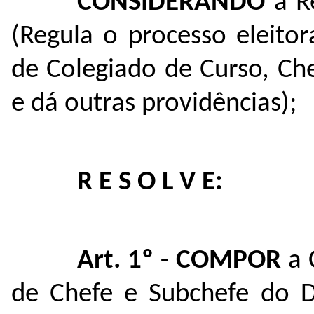
CONSIDERANDO
a R
(Regula o processo eleito
de Colegiado de Curso, Ch
e dá outras providências)
;
R E S O L V E:
Art. 1º - COMPOR
a 
de Chefe e Subchefe do 