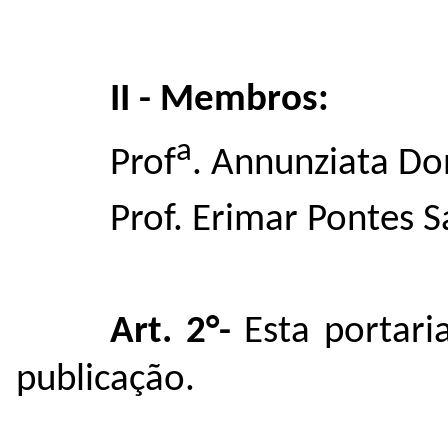
II - Membros:
a
Prof
. Annunziata Do
Prof. Erimar Pontes 
Art. 2°-
Esta portari
publicação.