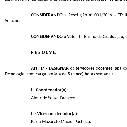
CONSIDERANDO
a Resolução nº 001/2016 – FT/UF
Amazonas;
CONSIDERANDO
o Vetor 1 - Ensino de Graduação, 
R E S O L V E:
Art. 1º - DESIGNAR
os servidores docentes, abaix
Tecnologia, com carga horária de 5 (cinco) horas semanais:
I - Coordenador(a):
Almir de Souza Pacheco.
II - Vice-coordenador(a):
Karla Mazarelo Maciel Pacheco.