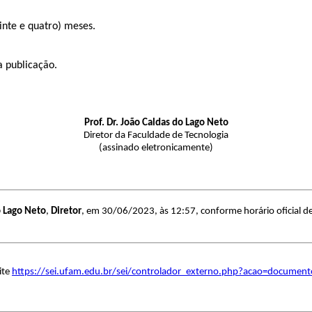
4 (vinte e quatro) meses.
a publicação.
Prof. Dr. João Caldas do Lago Neto
Diretor da Faculdade de Tecnologia
(assinado eletronicamente)
o Lago Neto
,
Diretor
, em 30/06/2023, às 12:57, conforme horário oficial 
ite
https://sei.ufam.edu.br/sei/controlador_externo.php?acao=documen