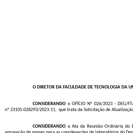
O DIRETOR DA FACULDADE DE TECNOLOGIA DA 
CONSIDERANDO
o OFÍCIO Nº 026/2023 - DEG/FT/
nº
23105.028293/2023-11
, que trata da Solicitação de Atualizaç
CONSIDERANDO
a Ata da Reunião Ordinária do 
aprovação de nomes para as coordenações de laboratórios do De