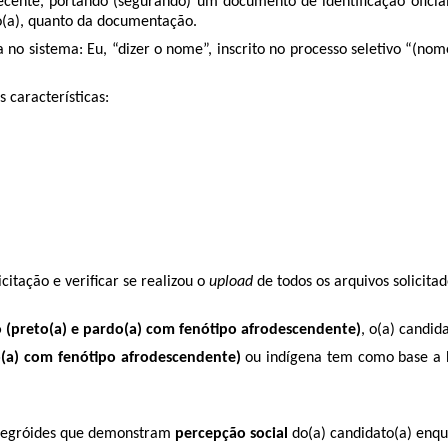
ecente, portando (segurando) um documento de identificação oficia
ato(a), quanto da documentação.
a no sistema: Eu, “dizer o nome”, inscrito no processo seletivo “(no
 características:
citação e verificar se realizou o
upload
de todos os arquivos solicit
 (preto(a) e pardo(a) com fenótipo afrodescendente)
, o(a) candid
o(a) com fenótipo afrodescendente)
ou indígena tem como base a L
os negróides que demonstram
percepção social
do(a) candidato(a) enqu