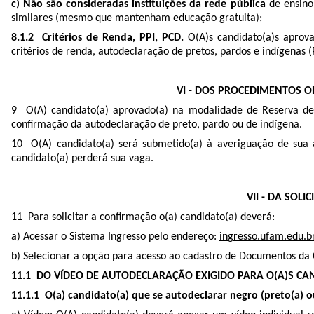
c) Não são consideradas instituições da rede pública
de ensino
similares (mesmo que mantenham educação gratuita);
8.1.2 Critérios de Renda, PPI, PCD.
O(A)s candidato(a)s apro
critérios de renda, autodeclaração de pretos, pardos e indígenas 
VI - DOS PROCEDIMENTOS O
9 O(A) candidato(a) aprovado(a) na modalidade de Reserva de V
confirmação da autodeclaração de preto, pardo ou de indígena.
10 O(A) candidato(a) será submetido(a) à averiguação de sua 
candidato(a) perderá sua vaga.
VII - DA SOL
11 Para solicitar a confirmação o(a) candidato(a) deverá:
a) Acessar o Sistema Ingresso pelo endereço:
in
g
resso.ufam.edu.b
b) Selecionar a opção para acesso ao cadastro de Documentos da 
11.1 DO VÍDEO DE AUTODECLARAÇÃO EXIGIDO PARA O(A)S CA
11.1.1 O(a) candidato(a) que se autodeclarar negro (preto(a) o