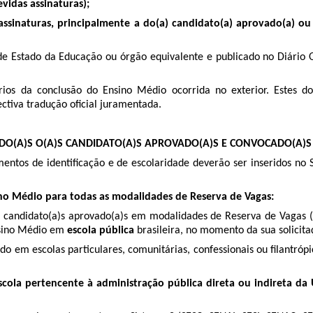
vidas assinaturas);
assinaturas, principalmente a do(a) candidato(a) aprovado(a) 
de Estado da Educação ou órgão equivalente e publicado no Diário O
ios da conclusão do Ensino Médio ocorrida no exterior. Estes d
tiva tradução oficial juramentada.
DO(A)S O(A)S CANDIDATO(A)S APROVADO(A)S E CONVOCADO(A)S
os de identificação e de escolaridade deverão ser inseridos no Si
o Médio para todas as modalidades de Reserva de Vagas:
)s candidato(a)s aprovado(a)s em modalidades de Reserva de Vagas
sino Médio em
escola pública
brasileira, no momento da sua solicit
 em escolas particulares, comunitárias, confessionais ou filantrópi
scola pertencente à administração pública direta ou indireta da 