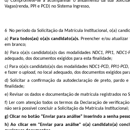
d) Compromete-se a acompanhar o andamento da sua Solicitaç
Vagas(renda, PPI e PCD) no Sistema Ingresso,
6 No período da Solicitação da Matrícula Institucional, o(a) cand
a)
Para todos(as) o(a)s candidato(a)s.
Preencher e/ou atualizar 
em branco;
b)
Para o(a)s candidato(a)s das modalidades
NDC1, PPI1, NDC1-
adequado, dos documentos exigidos para esta finalidade
;
c)
Para o(a)s candidato(a)s das modalidades
NDC1-PCD, PPI1-PCD,
e fazer o
upload,
no local adequado, dos documentos exigidos para
d) Solicitar a confirmação da autodeclaração de preto, pardo e 
finalidade
;
e) Revisar os dados e documentação de matrícula registrados no Sis
f) Ler com atenção todos os termos da Declaração de verificação
não será possível concluir a Solicitação da Matrícula Institucional;
g) Clicar no botão “Enviar para análise” inserindo a senha pessoa
h) Ao clicar em "Enviar para análise" o(a) candidato(a) conc