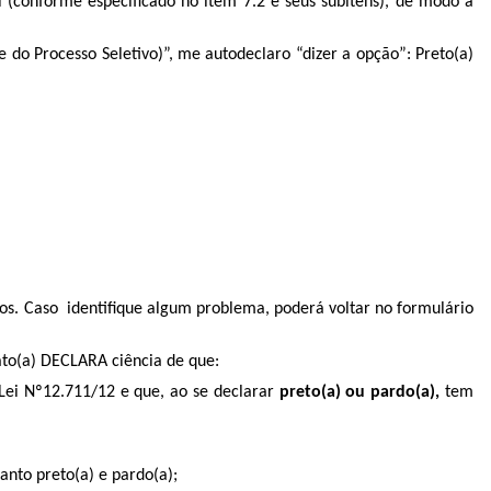
l (conforme especificado no item 7.2 e seus subitens), de modo a
me do Processo Seletivo)”, me autodeclaro “dizer a opção”: Preto(a)
ados. Caso identifique algum problema, poderá voltar no formulário
ato(a) DECLARA ciência de que:
ei Nº12.711/12 e que, ao se declarar
preto(a) ou pardo(a),
tem
anto preto(a) e pardo(a);