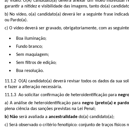
a) Vídeo: O(A) candidato(a) deverá anexar um vídeo individual r
garantir a nitidez e visibilidade das imagens, tanto do(a) candid
b) No vídeo, o(a) candidato(a) deverá ler a seguinte frase indicad
ou Pardo(a).
c) O vídeo deverá ser gravado, obrigatoriamente, com as seguintes
Boa iluminação;
Fundo branco;
Sem maquiagem;
Sem filtros de edição;
Boa resolução.
11.1.2 O(A) candidato(a) deverá revisar todos os dados da sua soli
e fazer a alteração necessária.
11.1.3 Ao solicitar confirmação de heteroidentiﬁcação para
negro
a) A análise de heteroidentificação para
negro (preto(a) e pard
plena ciência das sanções previstas na Lei Penal;
b) Não
será avaliada a
ancestralidade
do(a) candidato(a);
c) Será observado o critério fenotípico: conjunto de traços físic