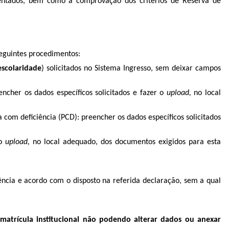
entados, bem como a comprovação dos critérios de Reserva de
seguintes procedimentos:
escolaridade
) solicitados no Sistema Ingresso, sem deixar campos
encher os dados específicos solicitados e fazer o
upload,
no local
 com deficiência (PCD): preencher os dados específicos solicitados
 o
upload,
no local adequado, dos documentos exigidos para esta
ência e acordo com o disposto na referida declaração, sem a qual
a matrícula institucional não podendo alterar dados ou anexar