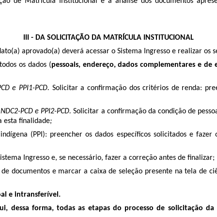
ão de Matrícula Institucional e a análise dos documentos apres
III - DA SOLICITAÇÃO DA MATRÍCULA INSTITUCIONAL
idato(a) aprovado(a) deverá acessar o Sistema Ingresso e realizar os 
todos os dados (
pessoais, endereço, dados complementares e de 
PCD e PPI1-PCD.
Solicitar a confirmação dos critérios de renda: pre
 NDC2-PCD e PPI2-PCD.
Solicitar a confirmação da condição de pessoa
 esta finalidade
;
indígena (PPI): preencher os dados específicos solicitados e fazer
tema Ingresso e, se necessário, fazer a correção antes de finalizar;
 de documentos e marcar a caixa de seleção presente na tela de ci
l e intransferível.
lui, dessa forma, todas as etapas do processo de solicitação d