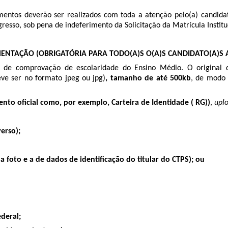
entos deverão ser realizados com toda a atenção pelo(a) candida
esso, sob pena de indeferimento da Solicitação da Matrícula Institu
MENTAÇÃO (OBRIGATÓRIA PARA TODO(A)S O(A)S CANDIDATO(A)S
 e de comprovação de escolaridade do Ensino Médio. O original
ve ser no formato jpeg ou jpg)
, tamanho de até 500kb
, de modo
to oficial como, por exemplo, Carteira de Identidade ( RG))
,
upl
erso);
a foto e a de dados de identificação do titular do CTPS);
ou
deral;