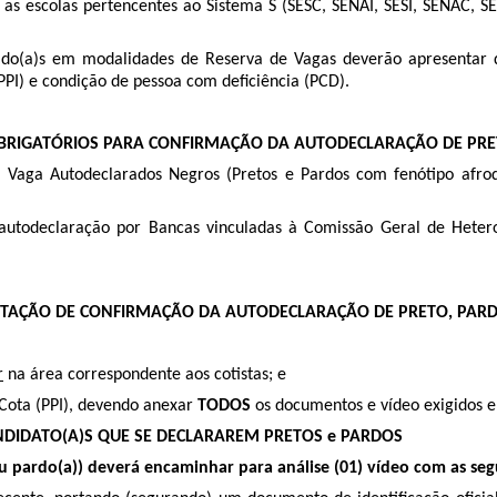
 as escolas pertencentes ao Sistema S (SESC, SENAI, SESI, SENAC, S
vado(a)s em modalidades de Reserva de Vagas deverão apresentar
(PPI) e condição de pessoa com deficiência (PCD).
BRIGATÓRIOS PARA CONFIRMAÇÃO DA AUTODECLARAÇÃO DE PRET
aga Autodeclarados Negros (Pretos e Pardos com fenótipo afrodes
autodeclaração por Bancas vinculadas à Comissão Geral de Hetero
ICITAÇÃO DE CONFIRMAÇÃO DA AUTODECLARAÇÃO DE PRETO, PARD
r
na área correspondente aos cotistas; e
Cota (PPI), devendo anexar
TODOS
os documentos e vídeo exigidos e
NDIDATO(A)S QUE SE DECLARAREM PRETOS e PARDO​S
u pardo(a)) deverá encaminhar para análise (01) vídeo com as segu