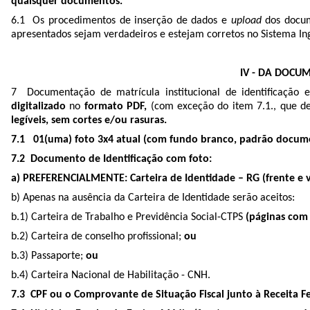
quaisquer documentos.
6.1 Os procedimentos de inserção de dados e
upload
dos docum
apresentados sejam verdadeiros e estejam corretos no Sistema Ingr
IV - DA DOCU
7 Documentação de matrícula institucional de identificação
digitalizado
no
formato PDF,
(com exceção do item 7.1., que de
legíveis, sem cortes e/ou rasuras.
7.1 01(uma) foto 3x4 atual (com fundo branco, padrão documen
7.2 Documento de Identificação com foto:
a) PREFERENCIALMENTE: Carteira de Identidade – RG (frente e v
b) Apenas na ausência da Carteira de Identidade serão aceitos:
b.1) Carteira de Trabalho e Previdência Social-CTPS
(páginas com 
b.2) Carteira de conselho profissional;
ou
b.3) Passaporte;
ou
b.4) Carteira Nacional de Habilitação - CNH.
7.3 CPF ou o Comprovante de Situação Fiscal junto à Receita Fe