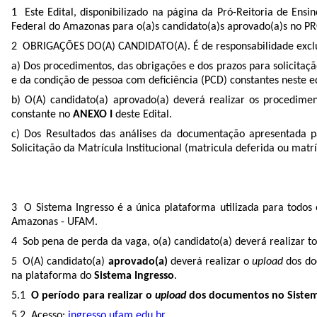
1 Este Edital, disponibilizado na página da Pró-Reitoria de En
Federal do Amazonas para o(a)s candidato(a)s aprovado(a)s 
2 OBRIGAÇÕES DO(A) CANDIDATO(A). É de responsabilidade exclusiva
a) Dos procedimentos, das obrigações e dos prazos para solicitaçã
e da condição de pessoa com deficiência (PCD) constantes neste ed
b) O(A) candidato(a) aprovado(a) deverá realizar os procedime
constante no
ANEXO I
deste Edital.
c) Dos Resultados das análises da documentação apresentada pa
Solicitação da Matrícula Institucional (matricula deferida ou ma
3 O Sistema Ingresso é a única plataforma utilizada para todos 
Amazonas - UFAM.
4 Sob pena de perda da vaga, o(a) candidato(a) deverá realizar to
5 O(A) candidato(a)
aprovado(a)
deverá realizar o
upload
dos do
na plataforma do
Sistema Ingresso
.
5.1
O período para realizar o
upload
dos documentos no Sistema
5.2 Acesso:
ingresso.ufam.edu.br