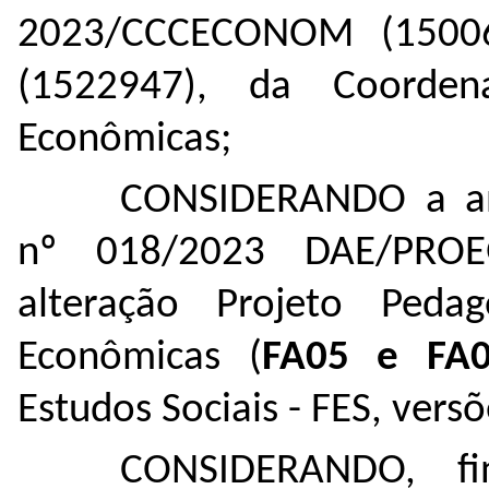
2023/CCCECONOM (
1500
(
1522947
), da Coorden
Econômicas;
CONSIDERANDO a aná
nº 018/2023 DAE/PRO
alteração Projeto Peda
Econômicas (
FA05 e FA0
Estudos Sociais - FES, vers
CONSIDERANDO, fi