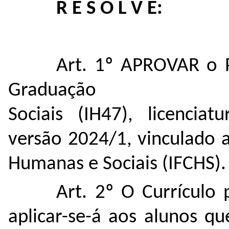
R E S O L V E:
Art. 1º APROVAR
o 
Graduação
Sociais (IH47), licenciat
versão 2024/1, vinculado ao
Humanas e Sociais (IFCHS).
Art. 2º O Currículo 
aplicar-se-á aos alunos qu