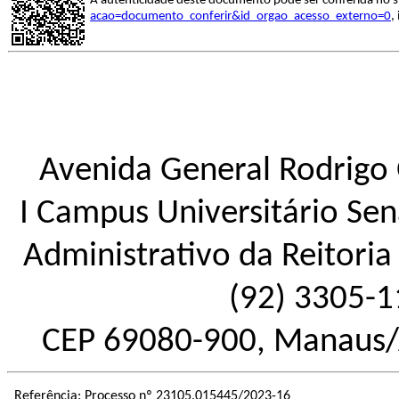
A autenticidade deste documento pode ser conferida no s
acao=documento_conferir&id_orgao_acesso_externo=0
,
Avenida General Rodrigo 
I Campus Universitário Sena
Administrativo da Reitoria 
(92) 3305-1
CEP 69080-900, Manaus/
Referência: Processo nº 23105.015445/2023-16