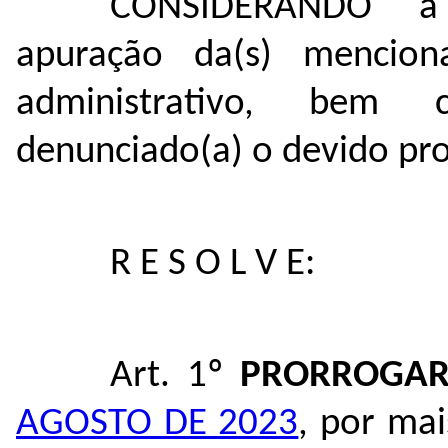
CONSIDERANDO a 
apuração da(s) mencion
administrativo, bem
denunciado(a) o devido pro
R E S O L V E:
Art. 1º
PRORROGA
AGOSTO DE 2023
, por mai