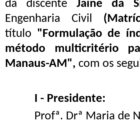
da discente
Jaíne da S
Engenharia Civil
(Matr
título
"Formulação de ín
método multicritério p
Manaus-AM
",
com os segu
I - Presidente:
Profª. Drª Maria de N