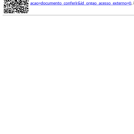
acao=documento_conferir&id_orgao_acesso_externo=0
,