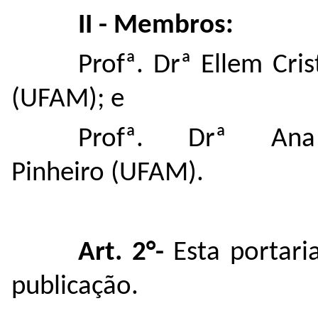
II - Membros:
Profª. Drª Ellem Cri
(UFAM); e
Profª. Drª Ana
Pinheiro (UFAM).
Art. 2°-
Esta portari
publicação.