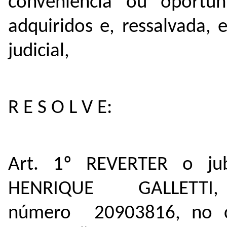
conveniência ou oportuni
adquiridos e, ressalvada,
judicial,
R E S O L V E:
Art. 1º REVERTER o ju
HENRIQUE GALLETT
número 20903816, no 