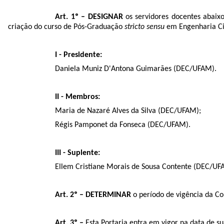
Art. 1º – DESIGNAR
os servidores docentes abaix
criação do curso de Pós-Graduação
stricto sensu
em Engenharia Civ
I - Presidente:
Daniela Muniz D'Antona Guimarães (DEC/UFAM).
II - Membros:
Maria de Nazaré Alves da Silva (DEC/UFAM);
Régis Pamponet da Fonseca (DEC/UFAM).
III - Suplente:
Ellem Cristiane Morais de Sousa Contente (DEC/UF
Art. 2º – DETERMINAR
o período de vigência da Co
Art. 3º –
Esta Portaria entra em vigor na data de su