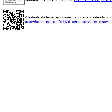
fundamento no art. 6º, § 1º, do
Decreto nº 8.539, de 8 
A autenticidade deste documento pode ser conferida no s
acao=documento_conferir&id_orgao_acesso_externo=0
,