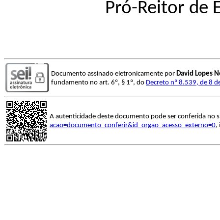
Pró-Reitor de
Documento assinado eletronicamente por
David Lopes N
fundamento no art. 6º, § 1º, do
Decreto nº 8.539, de 8 
A autenticidade deste documento pode ser conferida no s
acao=documento_conferir&id_orgao_acesso_externo=0
,