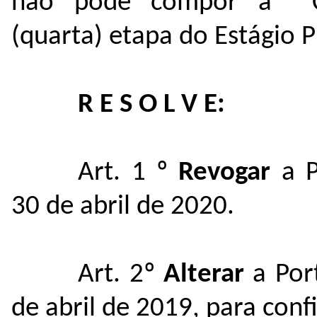
não pode compor a Co
(quarta) etapa do Estágio P
R E S O L V E:
Art. 1 º
Revogar
a P
30 de abril de 2020.
Art. 2º
Alterar
a Por
de abril de 2019, para con