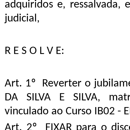
adquiridos e, ressalvada,
judicial,
R E S O L V E:
Art. 1º Reverter o jubila
DA SILVA E SILVA, mat
vinculado ao Curso IB02 -
Art. 2º FIXAR para o disc