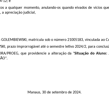
4-12
; e
tos a qualquer momento, anulando-os quando eivados de vícios que
, a apreciação judicial,
GOLEMBIEWSKI, matrícula sob o número 21005183, vinculada ao Cur
 prazo improrrogável até o semestre letivo 2024/2, para conclusã
RA/PROEG, que providencie a alteração da "
Situação do Aluno:
SÃO".
Manaus, 30 de setembro de 2024.