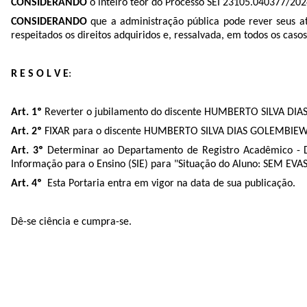
CONSIDERANDO
o inteiro teor do Processo SEI
23105.040377/202
CONSIDERANDO
que a administração pública pode rever seus a
respeitados os direitos adquiridos e, ressalvada, em todos os casos
R E S O L V E
:
Art. 1º
Reverter o jubilamento do discente HUMBERTO SILVA DIAS 
Art. 2º
FIXAR para o discente HUMBERTO SILVA DIAS GOLEMBIEWSKI,
Art. 3º
Determinar ao Departamento de Registro Acadêmico - D
Informação para o Ensino (SIE) para "Situação do Aluno: SEM EVA
Art. 4º
Esta Portaria entra em vigor na data de sua publicação.
Dê-se ciência e cumpra-se.