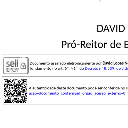
DAVID
Pró-Reitor de
Documento assinado eletronicamente por
David Lopes N
fundamento no art. 6º, § 1º, do
Decreto nº 8.539, de 8 
A autenticidade deste documento pode ser conferida no s
acao=documento_conferir&id_orgao_acesso_externo=0
,