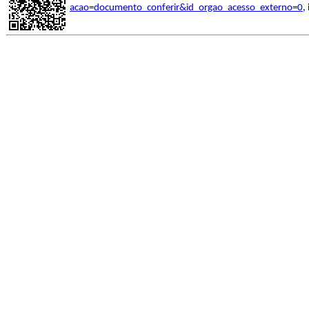
acao=documento_conferir&id_orgao_acesso_externo=0
,