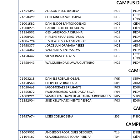
CAMPUS D
21754393
ALILSON PISCO DA SILVA
IN02
PED
LETR
21650499
CLEICIANE NAZARIO SILVA
IN05
LÍNG
21001582
DANIEL DOS SANTOS COELHO
IN06
CIÊN
21208275
GABRIEL COELHO DE SOUZA
IN07
CIÊN
21354092
GESILANE ROCHA CHUNHA
IN02
PED
21208421
HIRLENE MARA LEAO PAULA
IN02
PED
21006794
JESSICA DE SOUZA SALVADOR
IN01
ADM
21458377
JORGE JUNIOR VIANA PERES
IN01
ADM
21356362
VANESSA FAHIN DA SILVA
IN02
PED
LETR
21458447
VILMA RAMOS LOPES
IN05
LÍNG
21458443
WALQUIRIA DA SILVA AUGUSTINHO
IN02
PED
CAMP
21603218
DANIELE ROBALINO LEAL
IP05
SERV
21458568
FELIPE OLIVEIRA COSTA
IP01
ADM
21650465
IAGO MORAES BRILHANTE
IP03
EDUC
21455872
PAULO RICARDO ALMEIDA DA SILVA
IP04
PED
21603221
SAMANDRA THALYA DE ALCANTARA RODRIGUES
IP05
SERV
21552904
SIND KELLY NASCIMENTO PESSOA
IP03
EDUC
CA
21457674
LOIDI COELHO SENA
IS03
FISI
CAMPU
21009902
ANDERSON RODRIGUES DE SOUZA
IT16
ENG
21104167
CLAUDIOMAR DE SOUZA PEREIRA
IT04
CIÊN