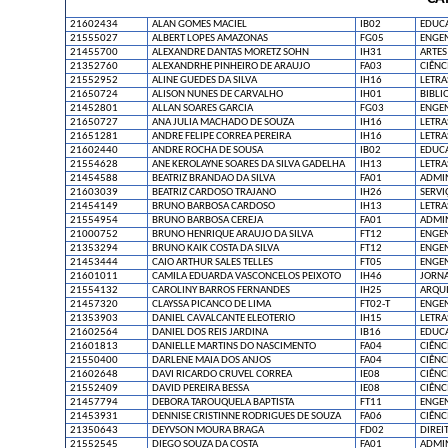
21602434
ALAN GOMES MACIEL
IB02
EDUCA
21555027
ALBERT LOPES AMAZONAS
FG05
ENGEN
21455700
ALEXANDRE DANTAS MORETZ SOHN
IH31
ARTES
21352760
ALEXANDRHE PINHEIRO DE ARAUJO
FA03
CIÊNC
21552952
ALINE GUEDES DA SILVA
IH16
LETRA
21650724
ALISON NUNES DE CARVALHO
IH01
BIBLI
21452801
ALLAN SOARES GARCIA
FG03
ENGEN
21650727
ANA JULIA MACHADO DE SOUZA
IH16
LETRA
21651281
ANDRE FELIPE CORREA PEREIRA
IH16
LETRA
21602440
ANDRE ROCHA DE SOUSA
IB02
EDUCA
21554628
ANE KEROLAYNE SOARES DA SILVA GADELHA
IH13
LETRA
21454588
BEATRIZ BRANDAO DA SILVA
FA01
ADMI
21603039
BEATRIZ CARDOSO TRAJANO
IH26
SERVI
21454149
BRUNO BARBOSA CARDOSO
IH13
LETRA
21554954
BRUNO BARBOSA CEREJA
FA01
ADMI
21000752
BRUNO HENRIQUE ARAUJO DA SILVA
FT12
ENGEN
21353294
BRUNO KAIK COSTA DA SILVA
FT12
ENGEN
21453444
CAIO ARTHUR SALES TELLES
FT05
ENGE
21601011
CAMILA EDUARDA VASCONCELOS PEIXOTO
IH46
JORN
21554132
CAROLINY BARROS FERNANDES
IH25
ARQU
21457320
CLAYSSA PICANCO DE LIMA
FT02-T
ENGEN
21353903
DANIEL CAVALCANTE ELEOTERIO
IH15
LETRA
21602564
DANIEL DOS REIS JARDINA
IB16
EDUCA
21601813
DANIELLE MARTINS DO NASCIMENTO
FA04
CIÊNC
21550400
DARLENE MAIA DOS ANJOS
FA04
CIÊNC
21602648
DAVI RICARDO CRUVEL CORREA
IE08
CIÊNC
21552409
DAVID PEREIRA BESSA
IE08
CIÊNC
21457794
DEBORA TAROUQUELA BAPTISTA
FT11
ENGEN
21453931
DENNISE CRISTINNE RODRIGUES DE SOUZA
FA06
CIÊNC
21350643
DEYVSON MOURA BRAGA
FD02
DIREI
21552545
DIEGO SOUZA DA COSTA
FA01
ADMI