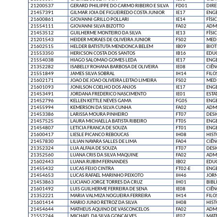
21200537
GERARD PHILIPPE DO CARMO RIBEIRO E SILVA
FD01
DIRE
21457391
GILMAR JOIA DE FIGUEIREDO COSTA JUNIOR
IE17
ENG
21600861
GIOVANNI GRILLO POLLARI
IE14
FÍSI
21554111
GIOVANNI SILVA BIZOTTO
FA02
ADM
21453512
GUILHERME MONTEIRO DA SILVA
IE13
FÍSI
21201543
HEIDER MORAES DE OLIVEIRA JUNIOR
FS02
MED
21602515
HELDER BATISTUTA MENDONCA BELEM
IB09
BIO
21553350
HERICSON COSTA DOS SANTOS
IB16
EDUC
21554038
HIAGO SALOMAO GOMES LEDA
IE17
ENG
21352282
ISABELLY ROHANA BARBOSA DE OLIVEIRA
IE08
CIÊ
21551849
JAMES SILVA SOBRAL
IH14
FILO
21602171
JOAO DE JOAO OLIVEIRA LEITAO LIMEIRA
FS02
MED
21601093
JONILSON COELHO DOS ANJOS
IE17
ENG
21453491
JORDANA FREDERICO NASCIMENTO
IE01
ESTA
21452796
KELLEN KETTLE NEVES GAMA
FG05
ENG
21455994
KEMERSON DA SILVA CUNHA
FA02
ADM
21453386
LARISSA MOURA PINHEIRO
FT07
DES
21457525
LAURA MICHAELLA BATISTA RIBEIRO
FT05
ENG
21454807
LETICIA FRANCA DE SOUZA
FT01
ENGE
21600417
LIESLE PICANCO REBOUCAS
IH08
HIST
21457830
LILIAN NAYARA SALLES DE LIMA
FA04
CIÊN
21352324
LUA ALFAIA DE SOUZA
FT07
DES
21352560
LUANA CRIS DA SILVA MAQUINE
FA02
ADM
21602443
LUANA RUBIM FERNANDES
IB02
EDUC
21455432
LUCAS FEIJO CINTRA
FT02-E
ENGE
21454653
LUCAS RAFAEL MARINHO PEIXOTO
IH46
JOR
21453863
LUCIANO JORGE TORRES DA CRUZ
IH01
BIB
21601492
LUIS GUILHERME FERREIRA DE SENA
IE08
CIÊ
21352221
MARIA VALMIZA NOGUEIRA FERREIRA
IH14
FILO
21601414
MARIO JUNIO RETROZ DA SILVA
IH08
HIST
21454644
MATHEUS AQUINO DE VASCONCELOS
FA02
ADM
21552244
MICHAEL DA SILVA GONCALVES
IE07
MAT