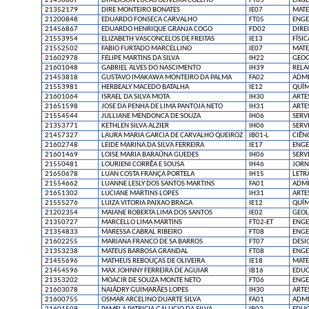
21450007
DIMERSON LUCAS OLIVEIRA COELHO
FT05
ENGE
21352179
DIRE MONTEIRO BONATES
IE07
MATE
21200848
EDUARDO FONSECA CARVALHO
FT05
ENGE
21456867
EDUARDO HENRIQUE GRANJA COGO
FD02
DIRE
21553954
ELIZABETH VASCONCELOS DE FREITAS
IE13
FÍSIC
21552502
FABIO FURTADO MARCELLINO
IE07
MATE
21602978
FELIPE MARTINS DA SILVA
IH22
GEOG
21601048
GABRIEL ALVES DO NASCIMENTO
IH39
RELA
21453818
GUSTAVO IMAKAWA MONTEIRO DA PALMA
FA02
ADMI
21553981
HERBEALY MACEDO BATALHA
IE12
QUÍM
21601064
ISRAEL DA SILVA MOTA
IH30
ARTE
21651598
JOSE DA PENHA DE LIMA PANTOJA NETO
IH31
ARTE
21554544
JULLIANE MENDONCA DE SOUZA
IH06
SERV
21353771
KETHLEN SILVA ALZIER
IH06
SERV
21457327
LAURA MARIA GARCIA DE CARVALHO QUEIROZ
IB01-L
CIÊN
21602748
LEIDE MARINA DA SILVA FERREIRA
IE17
ENGE
21601469
LOISE MARIA BARAÚNA GUEDES
IH06
SERV
21550481
LOURIENI CORRÊA E SOUSA
IH46
JORN
21650678
LUAN COSTA FRANÇA PORTELA
IH15
LETR
21554662
LUANNE LESLY DOS SANTOS MARTINS
FA01
ADMI
21651302
LUCIANE MARTINS LOPES
IH31
ARTE
21555276
LUIZA VITORIA PAIXAO BRAGA
IE12
QUÍM
21202354
MAIANE ROBERTA LIMA DOS SANTOS
IE02
GEOL
21350727
MARCELLO LIMA MARTINS
FT02-ET
ENGE
21354833
MARESSA CABRAL RIBEIRO
FT08
ENGE
21602255
MARIANA FRANCO DE SA BARROS
FT07
DESI
21353238
MATEUS BARBOSA GRANDAL
FT08
ENGE
21455696
MATHEUS REBOUÇAS DE OLIVEIRA
IE18
MATE
21454596
MAX JOHNNY FERREIRA DE AGUIAR
IB16
EDUC
21353202
MOACIR DE SOUZA MONTE NETO
FT06
ENGE
21603078
NAIÁDRY GUIMARÃES LOPES
IH30
ARTE
21600755
OSMAR ARCELINO DUARTE SILVA
FA01
ADMI