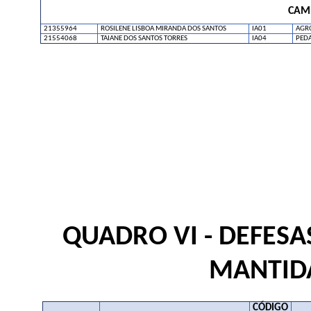
CAM
21355964
ROSILENE LISBOA MIRANDA DOS SANTOS
IA01
AGR
21554068
TAIANE DOS SANTOS TORRES
IA04
PED
QUADRO VI - DEFESA
MANTIDA
CÓDIGO