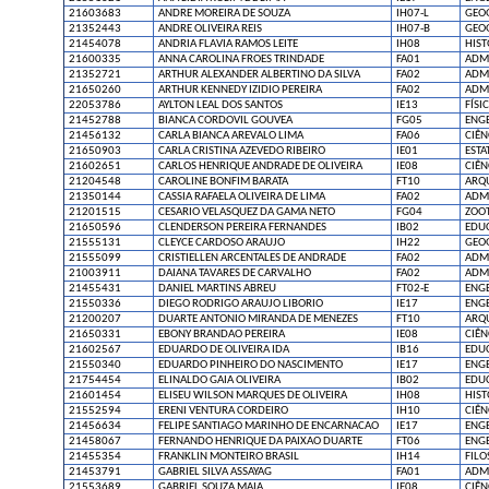
21603683
ANDRE MOREIRA DE SOUZA
IH07-L
GEO
21352443
ANDRE OLIVEIRA REIS
IH07-B
GEO
21454078
ANDRIA FLAVIA RAMOS LEITE
IH08
HIST
21600335
ANNA CAROLINA FROES TRINDADE
FA01
ADM
21352721
ARTHUR ALEXANDER ALBERTINO DA SILVA
FA02
ADM
21650260
ARTHUR KENNEDY IZIDIO PEREIRA
FA02
ADM
22053786
AYLTON LEAL DOS SANTOS
IE13
FÍSI
21452788
BIANCA CORDOVIL GOUVEA
FG05
ENG
21456132
CARLA BIANCA AREVALO LIMA
FA06
CIÊN
21650903
CARLA CRISTINA AZEVEDO RIBEIRO
IE01
ESTA
21602651
CARLOS HENRIQUE ANDRADE DE OLIVEIRA
IE08
CIÊ
21204548
CAROLINE BONFIM BARATA
FT10
ARQ
21350144
CASSIA RAFAELA OLIVEIRA DE LIMA
FA02
ADM
21201515
CESARIO VELASQUEZ DA GAMA NETO
FG04
ZOO
21650596
CLENDERSON PEREIRA FERNANDES
IB02
EDUC
21555131
CLEYCE CARDOSO ARAUJO
IH22
GEO
21555099
CRISTIELLEN ARCENTALES DE ANDRADE
FA02
ADM
21003911
DAIANA TAVARES DE CARVALHO
FA02
ADM
21455431
DANIEL MARTINS ABREU
FT02-E
ENGE
21550336
DIEGO RODRIGO ARAUJO LIBORIO
IE17
ENG
21200207
DUARTE ANTONIO MIRANDA DE MENEZES
FT10
ARQ
21650331
EBONY BRANDAO PEREIRA
IE08
CIÊ
21602567
EDUARDO DE OLIVEIRA IDA
IB16
EDUC
21550340
EDUARDO PINHEIRO DO NASCIMENTO
IE17
ENG
21754454
ELINALDO GAIA OLIVEIRA
IB02
EDUC
21601454
ELISEU WILSON MARQUES DE OLIVEIRA
IH08
HIST
21552594
ERENI VENTURA CORDEIRO
IH10
CIÊN
21456634
FELIPE SANTIAGO MARINHO DE ENCARNACAO
IE17
ENG
21458067
FERNANDO HENRIQUE DA PAIXAO DUARTE
FT06
ENG
21455354
FRANKLIN MONTEIRO BRASIL
IH14
FILO
21453791
GABRIEL SILVA ASSAYAG
FA01
ADM
21553689
GABRIEL SOUZA MAIA
IE08
CIÊ