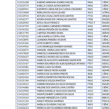
21555638
KARINE MARIANA SOARES MACIEL
FA06
CIÊNC
21352574
KARLLA CASSIA ALFAIA BATISTA
FA06
CIÊNC
21600941
KATHRYN CAROLINE DA CUNHA CRAVEIRO
FA05
CIÊNC
21551858
KERLLEM DA SILVA LELHES
IH23
LETRA
21553914
KETLEN CAVALCANTE DOS SANTOS
FT10
ARQUI
21456277
KEVEN DAVID DE CARVALHO SANTOS
FT08
ENGEN
21202092
KEYLA SILVA FRANCO
FT02-T
ENGEN
21554749
LAIS MARIA CARNEIRO PEREIRA
IH06
SERVI
21554332
LARISSA PESSÔA DE OLIVEIRA
IH08
HISTÓ
21851794
LARYSSA TAVARES SIMAS
IH26
SERVI
21752532
LAYLA KAYSLA COSTA LIMA
FA03
CIÊNC
21453895
LEANDRA PEREIRA VICENTE
FA03
CIÊNC
21555326
LETICIA BRITO CATAO
FA02
ADMI
21454956
LUIS HENRIQUE RAHEEM SIMOES
FT05
ENGE
21550075
MANOEL VIEIRA LEAO NETO
IB02
EDUCA
21457820
MARCELO ANDRADE REGO DA SILVA
FA02
ADMI
21350637
MARCELO ROSEO DE OLIVEIRA
FD02
DIREI
21350926
MARCOS AUGUSTO ANDRADE SANTA RITA
FE02
PEDA
21551567
MARIA EDUARDA DE ALBUQUERQUE AFONSO
FT07
DESIG
21550585
MARIA LUNA OLIVEIRA
IH26
SERVI
21550353
MARY GRACE MOTA AUSIER
FA02
ADMI
21600474
MATEUS DE OLIVEIRA PRESTE
IE08
CIÊNC
21602436
MATEUS EWERTON FREITAS ROCHA
IB02
EDUCA
21555196
MATHEUS SOUZA PANTOJA
FA02
ADMI
21554012
MAYARA RHASNA DA SILVA DIONIZIO
FT08
ENGEN
21554686
MILENE DOS SANTOS LIMA CASTRO
FA05
CIÊNC
21453940
MIRNA DANIELLE SILVA DOS SANTOS
IH10
CIÊNC
21452632
MONTGOMERY GARRIDO DA SILVA
FG03
ENGEN
21554563
NAIANE MENEZES DA COSTA
IH01
BIBLI
21551134
NANCY PESSOA SAMPAIO
IE10
FÍSICA
21452637
NATALIA OLIVEIRA CASCAIS
FA03
CIÊNC
21204653
PATRICIA DE FIGUEIREDO ERMELINDO
IH15
LETRA