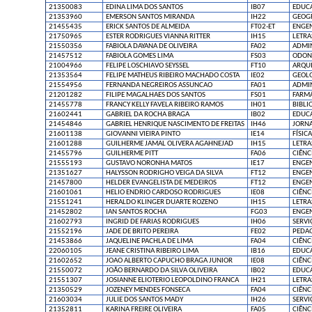
21350083
EDINA LIMA DOS SANTOS
IB07
EDUCA
21353960
EMERSON SANTOS MIRANDA
IH22
GEOG
21455435
ERICK SANTOS DE ALMEIDA
FT02-ET
ENGEN
21750965
ESTER RODRIGUES VIANNA RITTER
IH15
LETRA
21550356
FABIOLA DAYANA DE OLIVEIRA
FA02
ADMI
21457512
FABIOLA GOMES LIMA
FS03
ODON
21004966
FELIPE LOSCHIAVO SEYSSEL
FT10
ARQUI
21353564
FELIPE MATHEUS RIBEIRO MACHADO COSTA
IE02
GEOL
21554956
FERNANDA NEGREIROS ASSUNCAO
FA01
ADMI
21201282
FILIPE MAGALHAES DOS SANTOS
FS01
FARM
21455778
FRANCY KELLY FAVELA RIBEIRO RAMOS
IH01
BIBLI
21602441
GABRIEL DA ROCHA BRAGA
IB02
EDUCA
21454846
GABRIEL HENRIQUE NASCIMENTO DE FREITAS
IH46
JORN
21601138
GIOVANNI VIEIRA PINTO
IE14
FÍSICA
21601288
GUILHERME JAMAL OLIVERA AGAHNEJAD
IH15
LETRA
21455796
GUILHERME PITT
FA06
CIÊNC
21555193
GUSTAVO NORONHA MATOS
IE17
ENGEN
21351627
HALYSSON RODRIGHO VEIGA DA SILVA
FT12
ENGEN
21457800
HELDER EVANGELISTA DE MEDEIROS
FT12
ENGEN
21601061
HELIO ENDRIO CARDOSO RODRIGUES
IE08
CIÊNC
21551241
HERALDO KLINGER DUARTE ROZENO
IH15
LETRA
21452802
IAN SANTOS ROCHA
FG03
ENGEN
21602793
INGRID DE FARIAS RODRIGUES
IH06
SERVI
21552196
JADE DE BRITO PEREIRA
FE02
PEDA
21453866
JAQUELINE PACHLA DE LIMA
FA04
CIÊNC
22060105
JEANE CRISTINA RIBEIRO LIMA
IB16
EDUCA
21602652
JOAO ALBERTO CAPUCHO BRAGA JUNIOR
IE08
CIÊNC
21550072
JOÃO BERNARDO DA SILVA OLIVEIRA
IB02
EDUCA
21551307
JOSIANNE ELIOTERIO LEOPOLDINO FRANCA
IH21
LETRA
21350529
JOZENEY MENDES FONSECA
FA04
CIÊNC
21603034
JULIE DOS SANTOS MADY
IH26
SERVI
21352811
KARINA FREIRE OLIVEIRA
FA05
CIÊNC