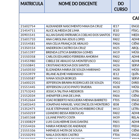
MATRICULA
NOME DO DISCENTE
DO
CURSO
CA
21602754
ALEXANDER NASCIMENTO MAIA DA CRUZ
IE17
ENGE
21454711
ALICE ALMEIDA DE LIMA
IE10
FÍSIC
20901541
ALLAN DAVID PATRIARCA COELHO DOS SANTOS
FS02
MEDI
21601733
ANA CAROLINA JESUS LOPES
FA02
ADMI
21554581
ANA CELIA FRANÇA DE ARAUJO
FA06
CIÊN
21350154
ANDERSON CASTRO DA CRUZ
IH25
ARQU
21651397
BRENDA LETICIA BARBOSA GOMES
IH19
MÚSI
21550358
CARLOS EDUARDO FERREIRA AMORIM
FA02
ADMI
21455980
CIBELE DE ARAUJO SA MONTEFUSCO
FA02
ADMI
21550841
CRISTIANO ROCHA DOS SANTOS
IH26
SERV
21650550
ELIZANDRA MARIA DE SOUZA MARINHO
IH28
MÚSI
21553979
IRLANE ALEME MARANHAO
IE12
QUÍM
21550587
IVANA SOUZA BORGES
IH06
SERV
21600225
JEFFERSON BRAYAN RODRIGUES DE SOUZA
FD02
DIRE
21551445
JEFFERSON LUCIO PINTO TAVEIRA
IH28
MÚSI
21753243
JESSICA TALITHA MEDEIROS
IH13
LETR
21552034
JHENIFFER LIMA DE LIMA
FA06
CIÊN
21452664
JOAO ROBERTO NOGUEIRA MENNA BARRETO
FT05
ENGE
21602643
JONATHAS MANUEL VASCONCELOS MONTEIRO
IE08
CIÊN
21352471
JULIE STEPHANIE CASTILHO RIBEIRO CRUZ
IH13
LETR
21650259
LEANDRO BESSA REBOUCAS
FA02
ADMI
21601368
LILIANE PINTO COSTA
IH39
RELA
21100829
LUIS GUILHERME DIAS DANTAS
FA01
ADMI
21554426
MARIA MORAES DE ANDRADE
FE03
PEDA
21555106
MATHEUS MOTA DE SOUSA
IE08
CIÊN
21550293
NAILA DOS REIS CASTRO
FT06
ENGE