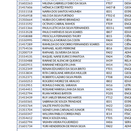
21602263
MILENA GABRIELLY DIBO DA SILVA
FT07
DES
21457606
MÔNICA CORTÊZ PINTO
IH07-B
GEO
21551158
NAYRA DOS SANTOS MOUMEH
IE01
ESTA
21456918
NILO DA SILVA FURTADO
FT02-E
ENGE
21350664
NUBIA DO CARMO BRANDAO
IB16
EDUC
21551592
OCTAVIO CABRAL RAMOS
FT09
ENG
21651366
PAULA LETICIA DA SILVA FERNANDES
IE03-L
MAT
21553528
PAULO MATHEUS SILVA SOARES
IB07
EDUC
21458088
PRISCILLA FERNANDES THURY
IB15
CIÊN
21550995
PRISCILLA MORAIS DA COSTA
FA04
CIÊN
21457289
RAMILDA DO SOCORRO FERNANDES SOARES
IH10
CIÊN
21754536
RAPHAEL ALVES PERRONE
IB16
EDUC
21200719
RAPHAEL OLIVEIRA DA SILVA
FA02
ADM
21554535
RAQUEL NAYSE EURICO PANTOJA
FA04
CIÊN
21550488
RAYANE DE ALENCAR QUEIROZ
IH39
RELA
21602911
RAYANNE MESQUITA LIMA
IH14
FILO
21352349
RENAN EDUARDO DA SILVA BRITO
FT01
ENGE
21553834
RITA CAROLAINE ARRUDA MULLER
IE02
GEO
21352371
ROBERTO LAZARO SILVA PRATA
FT08
ENGE
21650253
ROGERIO MOREZ DE ARAUJO
IB02
EDUC
21552951
ROMULO MACIEL SARAIVA
IH16
LETR
21454451
ROSIANE MARISA LIMA DA SILVA
IH26
SERV
21452794
RUAN MORAIS BATISTA
FG05
ENG
21453439
RUY JARLEY BRANCHES MATOS
FT12
ENG
21650365
SABRINA DE SOUZA TRINDADE
IE01
ESTA
21455764
SALETE PINTO DUTRA
IH22
GEO
21351704
SIDNEY LIMA CARVALHO JUNIOR
FT01
ENGE
21650347
WILLYAN PABLO CORREA PAES
IE14
FÍSI
21354612
YANCA SOUZA HALL
FT05
ENG
21602794
YASMIN VIEIRA FIGUEIREDO
IH06
SERV
21601734
YURI HENDERSON DE PAIVA SILVA
FA02
ADM