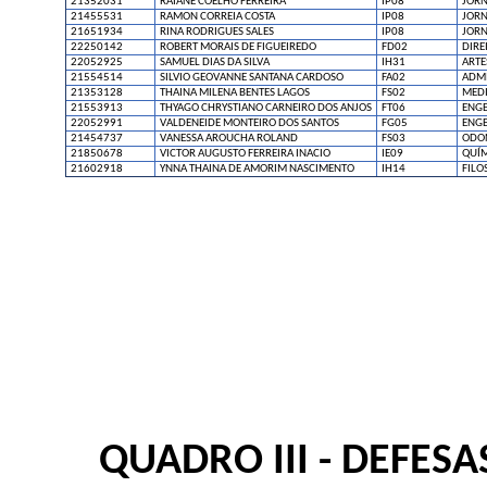
21352031
RAIANE COELHO FERREIRA
IP08
JOR
21455531
RAMON CORREIA COSTA
IP08
JOR
21651934
RINA RODRIGUES SALES
IP08
JOR
22250142
ROBERT MORAIS DE FIGUEIREDO
FD02
DIRE
22052925
SAMUEL DIAS DA SILVA
IH31
ARTE
21554514
SILVIO GEOVANNE SANTANA CARDOSO
FA02
ADMI
21353128
THAINA MILENA BENTES LAGOS
FS02
MEDI
21553913
THYAGO CHRYSTIANO CARNEIRO DOS ANJOS
FT06
ENGE
22052991
VALDENEIDE MONTEIRO DOS SANTOS
FG05
ENGE
21454737
VANESSA AROUCHA ROLAND
FS03
ODO
21850678
VICTOR AUGUSTO FERREIRA INACIO
IE09
QUÍM
21602918
YNNA THAINA DE AMORIM NASCIMENTO
IH14
FILO
QUADRO III - DEFES