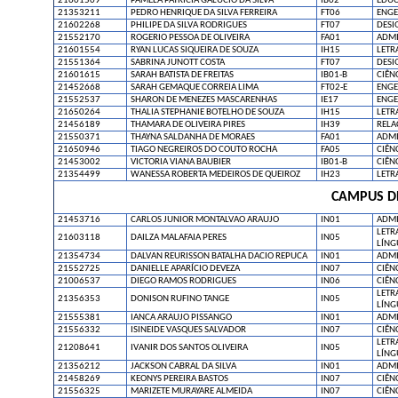
21601509
PAMELA PATRICIA GALUCIO DA SILVA
IB02
EDUC
21353211
PEDRO HENRIQUE DA SILVA FERREIRA
FT06
ENGE
21602268
PHILIPE DA SILVA RODRIGUES
FT07
DESI
21552170
ROGERIO PESSOA DE OLIVEIRA
FA01
ADMI
21601554
RYAN LUCAS SIQUEIRA DE SOUZA
IH15
LETR
21551364
SABRINA JUNOTT COSTA
FT07
DESI
21601615
SARAH BATISTA DE FREITAS
IB01-B
CIÊN
21452668
SARAH GEMAQUE CORREIA LIMA
FT02-E
ENGE
21552537
SHARON DE MENEZES MASCARENHAS
IE17
ENGE
21650264
THALIA STEPHANIE BOTELHO DE SOUZA
IH15
LETR
21456189
THAMARA DE OLIVEIRA PIRES
IH39
RELA
21550371
THAYNA SALDANHA DE MORAES
FA01
ADMI
21650946
TIAGO NEGREIROS DO COUTO ROCHA
FA05
CIÊN
21453002
VICTORIA VIANA BAUBIER
IB01-B
CIÊN
21354499
WANESSA ROBERTA MEDEIROS DE QUEIROZ
IH23
LETR
CAMPUS D
21453716
CARLOS JUNIOR MONTALVAO ARAUJO
IN01
ADMI
LETR
21603118
DAILZA MALAFAIA PERES
IN05
LÍNG
21354734
DALVAN REURISSON BATALHA DACIO REPUCA
IN01
ADMI
21552725
DANIELLE APARÍCIO DEVEZA
IN07
CIÊN
21006537
DIEGO RAMOS RODRIGUES
IN06
CIÊN
LETR
21356353
DONISON RUFINO TANGE
IN05
LÍNG
21555381
IANCA ARAUJO PISSANGO
IN01
ADMI
21556332
ISINEIDE VASQUES SALVADOR
IN07
CIÊN
LETR
21208641
IVANIR DOS SANTOS OLIVEIRA
IN05
LÍNG
21356212
JACKSON CABRAL DA SILVA
IN01
ADMI
21458269
KEONYS PEREIRA BASTOS
IN07
CIÊN
21556325
MARIZETE MURAYARE ALMEIDA
IN07
CIÊN