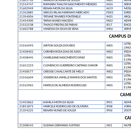
21601732
NATALIA OLIVEIRA DE SOUZA
FA02
ADMI
21554747
RAYMARA THALITA NASCIMENTO MENDES
IH26
SERV
21602949
RENAN MOTA DA SILVA
IH19
MÚSI
21352885
SERGIO IRLAN MARINHO MERCADO
FD02
DIRE
21354006
TATIANE TAVARES FONTENELE
IH25
ARQU
21454300
TAYNA NUNES MACEDO
FA02
ADMI
21552538
THIAGO FREITAS DE FARIAS
IE17
ENGE
21602788
VANESSA DA SILVA DE SENA
IH06
SERV
CAMPUS D
LETR
21556493
AIRTON SOUZA DOS REIS
IN05
LÍNG
21458402
CARMEN ROSA DIAS DE ASSIS
IN02
PEDA
LETR
21458445
CHARLEANE NASCIMENTO DINIZ
IN05
E LÍ
LETR
21651223
CLEMENCIO GUERREIRO CAETANO JUNIOR
IN05
E LÍ
21458577
GREISSE CAVALCANTE DE MELO
IN02
PEDA
LETR
21556604
JOSIERICKA JAMILLE RAMOS DOS SANTOS
IN05
E LÍ
LETR
21552965
MATEUS DE ALMEIDA RODRIGUES
IN05
E LÍ
CAMP
21455862
KAMILA MOTA DA SILVA
IP01
ADMI
21851873
MARCELE RODRIGUES DE OLIVEIRA
IP08
JORN
21354225
RENATA NUNES DE SOUZA
IP06
ZOOT
CA
21208542
SUZANA GERMANO JUSTINO
IS01
NUTR