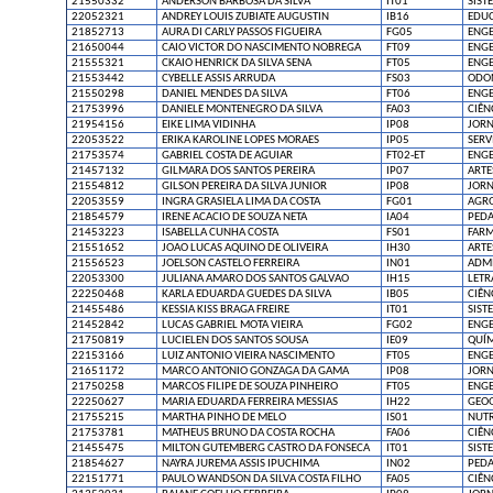
21550332
ANDERSON BARBOSA DA SILVA
IT01
SIST
22052321
ANDREY LOUIS ZUBIATE AUGUSTIN
IB16
EDUC
21852713
AURA DI CARLY PASSOS FIGUEIRA
FG05
ENGE
21650044
CAIO VICTOR DO NASCIMENTO NOBREGA
FT09
ENGE
21555321
CKAIO HENRICK DA SILVA SENA
FT05
ENGE
21553442
CYBELLE ASSIS ARRUDA
FS03
ODO
21550298
DANIEL MENDES DA SILVA
FT06
ENGE
21753996
DANIELE MONTENEGRO DA SILVA
FA03
CIÊN
21954156
EIKE LIMA VIDINHA
IP08
JOR
22053522
ERIKA KAROLINE LOPES MORAES
IP05
SERV
21753574
GABRIEL COSTA DE AGUIAR
FT02-ET
ENGE
21457132
GILMARA DOS SANTOS PEREIRA
IP07
ARTE
21554812
GILSON PEREIRA DA SILVA JUNIOR
IP08
JOR
22053559
INGRA GRASIELA LIMA DA COSTA
FG01
AGR
21854579
IRENE ACACIO DE SOUZA NETA
IA04
PED
21453223
ISABELLA CUNHA COSTA
FS01
FARM
21551652
JOAO LUCAS AQUINO DE OLIVEIRA
IH30
ARTE
21556523
JOELSON CASTELO FERREIRA
IN01
ADMI
22053300
JULIANA AMARO DOS SANTOS GALVAO
IH15
LETR
22250468
KARLA EDUARDA GUEDES DA SILVA
IB05
CIÊN
21455486
KESSIA KISS BRAGA FREIRE
IT01
SIST
21452842
LUCAS GABRIEL MOTA VIEIRA
FG02
ENGE
21750819
LUCIELEN DOS SANTOS SOUSA
IE09
QUÍM
22153166
LUIZ ANTONIO VIEIRA NASCIMENTO
FT05
ENGE
21651172
MARCO ANTONIO GONZAGA DA GAMA
IP08
JOR
21750258
MARCOS FILIPE DE SOUZA PINHEIRO
FT05
ENGE
22250627
MARIA EDUARDA FERREIRA MESSIAS
IH22
GEOG
21755215
MARTHA PINHO DE MELO
IS01
NUTR
21753781
MATHEUS BRUNO DA COSTA ROCHA
FA06
CIÊN
21455475
MILTON GUTEMBERG CASTRO DA FONSECA
IT01
SIST
21854627
NAYRA JUREMA ASSIS IPUCHIMA
IN02
PED
22151771
PAULO WANDSON DA SILVA COSTA FILHO
FA05
CIÊN