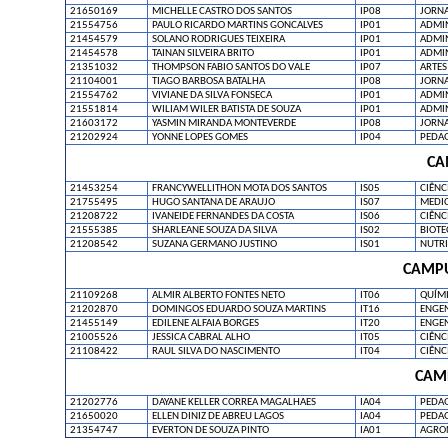
21650169
MICHELLE CASTRO DOS SANTOS
IP08
JORN
21554756
PAULO RICARDO MARTINS GONCALVES
IP01
ADMI
21454579
SOLANO RODRIGUES TEIXEIRA
IP01
ADMI
21454578
TAINAN SILVEIRA BRITO
IP01
ADMI
21351032
THOMPSON FABIO SANTOS DO VALE
IP07
ARTES
21104001
TIAGO BARBOSA BATALHA
IP08
JORN
21554762
VIVIANE DA SILVA FONSECA
IP01
ADMI
21551814
WILIAM WILER BATISTA DE SOUZA
IP01
ADMI
21603172
YASMIN MIRANDA MONTEVERDE
IP08
JORN
21202924
YONNE LOPES GOMES
IP04
PEDA
CA
21453254
FRANCYWELLITHON MOTA DOS SANTOS
IS05
CIÊNC
21755495
HUGO SANTANA DE ARAUJO
IS07
MEDI
21208722
IVANEIDE FERNANDES DA COSTA
IS06
CIÊNC
21555385
SHARLEANE SOUZA DA SILVA
IS02
BIOTE
21208542
SUZANA GERMANO JUSTINO
IS01
NUTR
CAMPU
21109268
ALMIR ALBERTO FONTES NETO
IT06
QUÍMI
21202870
DOMINGOS EDUARDO SOUZA MARTINS
IT16
ENGEN
21455149
EDILENE ALFAIA BORGES
IT20
ENGEN
21005526
JESSICA CABRAL ALHO
IT05
CIÊNC
21108422
RAUL SILVA DO NASCIMENTO
IT04
CIÊNC
CAM
21202776
DAYANE KELLER CORREA MAGALHAES
IA04
PEDA
21650020
ELLEN DINIZ DE ABREU LAGOS
IA04
PEDA
21354747
EVERTON DE SOUZA PINTO
IA01
AGRO