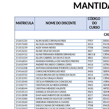
MANTIDA
CÓDIGO
MATRICULA
NOME DO DISCENTE
DO
CURSO
CA
21601235
ALAN ALVES CARVALHO REIS
FT07
DESI
21457600
ALCILEA ALONSO PEREIRA
IH14
FILO
21353239
ALEX VIANA NEVES
FT08
ENGE
21453655
ALINE CRUZ DE SOUZA
IE07
MATE
21602412
ALINE FERNANDA RIBEIRO BRANDAO
IB01-B
CIÊN
21101224
ALLEN GABRIEL DA SILVA E SILVA
IB02
EDUC
21456854
AMANDA RAFAELLA DE MACEDO FREITAS
FT07
DESI
21650399
ANDREY RICARDO CORREA LOPES
IH16
LETR
21550208
ANTONIA DEISEANNE PIMENTA CAVALCANTE
FT07
DESI
21456620
CAROLINE RODRIGUES REIS
IH06
SERV
21602932
CASSIA BRUNA DE OLIVEIRA DA SILVA
IH15
LETR
21353391
CECILE DA GRAÇA CÁSSIO
IB01-B
CIÊN
21552040
CECILIA FERREIRA DA CONCEICAO
IH46
JORN
21100771
CRISTIAN DE ALMEIDA ESPARA
FA01
ADMI
21458044
CRISTINA MENDES VALENTE
IH30
ARTE
21554513
DANIELLE SOUZA DA CUNHA
FA01
ADMI
21553898
DAVI NASCIMENTO DE OLIVEIRA
IE17
ENGE
21455086
DAYSE ANNE DA SILVA DE CASTRO
IB07
EDUC
21453060
DEBORAH MENDONCA CHAVES
IB16
EDUC
21455645
DIEGO CADAIS DE MORAES LYRA
FT08
ENGE