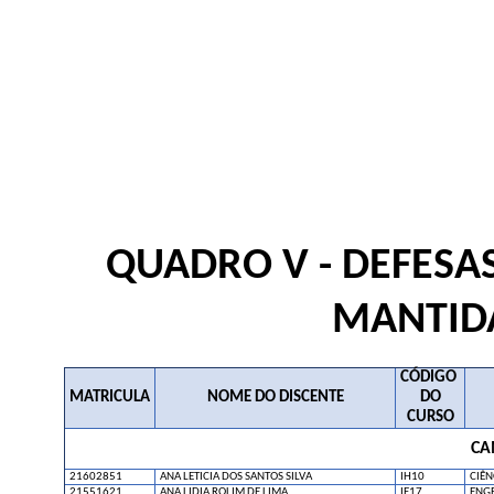
QUADRO V - DEFESA
MANTIDA
CÓDIGO
MATRICULA
NOME DO DISCENTE
DO
CURSO
CA
21602851
ANA LETICIA DOS SANTOS SILVA
IH10
CIÊN
21551621
ANA LIDIA ROLIM DE LIMA
IE17
ENG