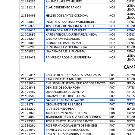
21458292
AMANDA LAULATE HILARIO
IN06
CIÊNC
LETRA
21651215
CLARICENE BENTO RAMOS
IN05
LÍNGU
LETRA
21556498
HELLEN DOS SANTOS CORDOVA
IN05
LÍNGU
21356038
INGRID LARISSA DA SILVA RODRIGUES
IN06
CIÊNC
21106379
JOSE XAVIER DO NASCIMENTO NETO
IN01
ADMI
21458411
JUSARA DE ALMEIDA VASQUES
IN02
PEDA
21202853
KAREN PRISCILA CARTIMARE ALMEIDA
IN06
CIÊNC
21356234
LAYS NORONHA LEANDRO
IN02
PEDA
21553020
LEONARDO FRANCO SIMAO
IN07
CIÊNC
21356205
LUZILANGELA VIEIRA BARBOSA
IN01
ADMI
21208591
NAKAIRA DE ASSIS IPUCHIMA
IN02
PEDA
LETRA
21556635
RAIMUNDA RODRIGUES FERREIRA
IN05
LÍNGU
CAMP
21555016
CARLOS HENRIQUE ASSIS FARIAS DE ASSIS
IP01
ADMI
21454912
CAROLINE COSTA MACEDO
IP01
ADMI
21552894
CHRISTOPHER STEVEN QUEIROZ DOS SANTOS
IP03
EDUCA
21208548
DENISON DE SOUZA ROSA
IP07
ARTES
21454482
DIEGO CORREIA DE OLIVEIRA
IP07
ARTES
21603588
ERNANY GUERREIRO E SOUZA
IP07
ARTES
21354217
GABRIELLE BRANDAO AZEDO
IP06
ZOOTE
21651784
GEOVANE TEIXEIRA BASTOS
IP07
ARTES
21552231
IVIANE DE MELO PENA
IP05
SERVI
21554820
JACKELINE MENEZES DE SOUZA
IP08
JORN
21554809
JOAQUIM KLINGER ALVES DE MENDONCA
IP01
ADMI
21457358
JOSE AUGUSTO LEMOS DOS SANTOS
IP06
ZOOTE
21356296
JOSE FERNANDO VALENTE DE MENEZES
IP07
ARTES
21754841
KAMILLY LUANA BARBOSA NOVO
IP08
JORN
21454796
KAREN JORDANA ANDRADE SOARE
IP06
ZOOTE