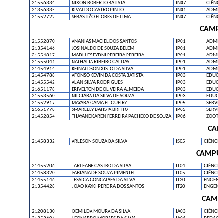
21556334
NIXON ROBERTO BATISTA
IN07
CIÊN
21356335
RIVALDO CASTRO PINTO
IN01
ADMI
21552722
SEBASTIÃO FLORES DE LIMA
IN07
CIÊN
CAMP
21552870
ANANIAS MACIEL DOS SANTOS
IP01
ADMI
21354146
JOSINALDO DE SOUZA BELEM
IP01
ADMI
21554817
MADLLEY EYDNI PEREIRA PEREIRA
IP01
ADMI
21555041
NATHALIA RIBEIRO CALDAS
IP01
ADMI
21454914
REINALDSON XISTO DA SILVA
IP01
ADMI
21454788
AFONSO KEVIN DA COSTA BATISTA
IP03
EDUC
21455542
ALAN SILVA RODRIGUES
IP03
EDUC
21651178
ERIVELTON DE OLIVEIRA ALMEIDA
IP03
EDUC
21553560
NILCIARA DA SILVA DE SOUZA
IP03
EDUC
21552917
MAYARA GAMA FILGUEIRA
IP05
SERV
21651778
SMARLLEY BATISTA BRITTO
IP05
SERV
21452854
THAYANE KAREN FERREIRA PACHECO DE SOUZA
IP06
ZOOT
CA
21458332
ARLESON SOUZA DA SILVA
IS05
CIÊNCI
CAMPU
21455206
ARLEANE CASTRO DA SILVA
IT04
CIÊNCI
21458320
FABIANA DE SOUZA PIMENTEL
IT05
CIÊNC
21455146
JESSICA GONCALVES DA SILVA
IT20
ENGEN
21354428
JOAO KAYKI PEREIRA DOS SANTOS
IT20
ENGEN
CAM
21208130
DEMILDA MOURA DA SILVA
IA03
CIÊNC