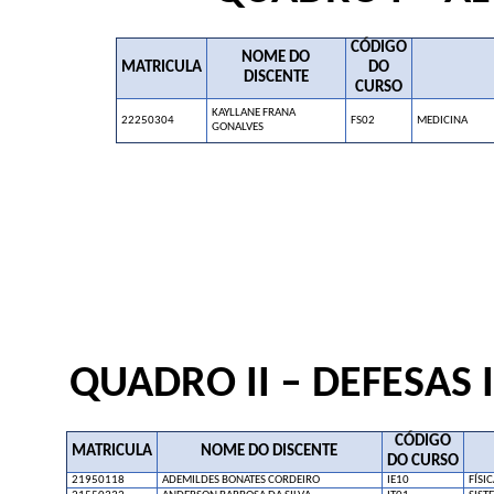
CÓDIGO
NOME DO
MATRICULA
DO
DISCENTE
CURSO
KAYLLANE FRANA
22250304
FS02
MEDICINA
GONALVES
QUADRO II – DEFESAS
CÓDIGO
MATRICULA
NOME DO DISCENTE
DO CURSO
21950118
ADEMILDES BONATES CORDEIRO
IE10
FÍSIC