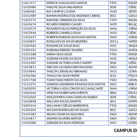
21457477
PATRICK CHAGAS DOS SANTOS
FT05
ENGE
21650080
PHELIPE SILVA MALHEIROS
IE08
CIÊNC
21600481
RAI CAMPOS LUCENA
IH30
ARTES
21552489
RAMON RODRIGO DE ANDRADE CABRAL
IE02
GEOL
21203575
RAPHAEL FERREIRA DA SILVA
FT09
ENGE
21603674
RICARDO RIBEIRO CHAVES
IH39
RELAÇ
21550474
RICKARDO SILAS MARQUES DA SILVA
IH46
JORN
21453946
ROBERTA CAMPELO SILVA
IH10
CIÊNC
21452627
ROBERTA RARISSA SILVA DOS SANTOS
IH46
JORN
21550891
RONILSON DE SOUZA BEZERRA
IE03-L
MATE
21350466
ROSIANE DE SOUZA RUIZ
IH25
ARQU
21200331
RUBIANA RIBEIRO TAVARES
FG01
AGRO
21353188
SARAH SILVA SALES
FT05
ENGE
21353995
SUZEANE NUNES DA SILVA
IH25
ARQU
21552405
SUZIANE VICTORIA LIMA CUNDIFF
IE08
CIÊNC
21453811
TARCISIO OLIVEIRA NEPOMUCENO
FA02
ADMI
21554845
THALITA CARVALHO ABRAHAO
IH15
LETRA
21456386
THIAGO DA SILVA FREIRE
IE10
FÍSICA
21457768
TUANY NASCIMENTO DA SILVA
FS03
ODON
21551075
VANESSA SAMARINA MUNHOZ DOS SANTOS
IH01
BIBLI
21603050
VICTORIA LUIZA CONCEICAO CAVALCANTE
IH46
JORN
21602466
VINICIUS HUBER NASCIMENTO
IB06
EDUCA
21456062
WALDOMIRO JUAN GADELHA SEABRA
IE08
CIÊNC
21650898
WILLIAM SOUZA ZANATTA
IE01
ESTATÍ
21005154
WILLIAMS COÊLHO BARREIROS
FT05
ENGE
21350202
WILSON RODRIGUES DE SOUZA
IE02
GEOL
21454383
YAGHO CESAR DA SILVA REIS
FA02
ADMI
21354817
YASMIM OLIVEIRA BATISTA
FA04
CIÊNC
21455080
ZORAIDE DA SILVA PEDROSA
IH21
LETRA
CAMPUS D