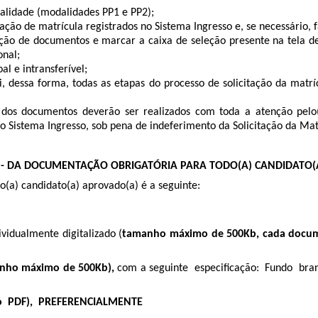
nalidade (modalidades PP1 e PP2);
ção de matrícula registrados no Sistema Ingresso e, se necessário, f
ção de documentos e marcar a caixa de seleção presente na tela de
onal;
al e intransferível;
ui, dessa forma, todas as etapas do processo de solicitação da matr
 dos documentos deverão ser realizados com toda a atenção pelo
Sistema Ingresso, sob pena de indeferimento da Solicitação da Matrí
 - DA DOCUMENTAÇÃO OBRIGATÓRIA PARA TODO(A) CANDIDATO(
o(a) candidato(a) aprovado(a) é a seguinte:
vidualmente digitalizado (
tamanho máximo de 500Kb, cada docu
manho máximo de 500Kb),
com a seguinte especiﬁcação: Fundo br
to PDF), PREFERENCIALMENTE