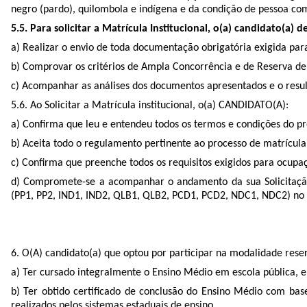
negro (pardo), quilombola e indígena e da condição de pessoa com 
5.5. Para solicitar a Matrícula Institucional, o(a) candidato(a) d
a) Realizar o envio de toda documentação obrigatória exigida par
b) Comprovar os critérios de Ampla Concorrência e de Reserva d
c) Acompanhar as análises dos documentos apresentados e o result
5.6. Ao Solicitar a Matrícula institucional, o(a) CANDIDATO(A):
a) Confirma que leu e entendeu todos os termos e condições do pr
b) Aceita todo o regulamento pertinente ao processo de matrícul
c) Confirma que preenche todos os requisitos exigidos para ocup
d) Compromete-se a acompanhar o andamento da sua Solicitação
(PP1, PP2, IND1, IND2, QLB1, QLB2, PCD1, PCD2, NDC1, NDC2) no 
6. O(A) candidato(a) que optou por participar na modalidade res
a) Ter cursado integralmente o Ensino Médio em escola pública, 
b) Ter obtido certificado de conclusão do Ensino Médio com ba
realizados pelos sistemas estaduais de ensino.