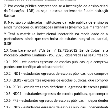
7. Por escola pública compreende-se a instituição de ensino criad
da Educação - LDB), ou seja, a escola pertencente à administração
Básica;
8. Não são consideradas instituições da rede pública de ensino p
ainda fundações ou instituições similares (mesmo que mantenham
9. Terá a matrícula institucional indeferida na modalidade d
particulares, ainda que com bolsa de estudos integral ou parcial,
(LDB).
10. Com base no art. 8°da Lei nº 12.711/2012 (Lei de Cotas), a
Processo Seletivo Contínuo - PSC 2025, observadas as seguintes co
10.1. PP1 - estudantes egressos de escolas públicas, que comprov
pardos com fenótipo afrodescendente) ;
10.2. IND1 - estudantes egressos de escolas públicas, que compro
10.3. QLB1 - estudantes egressos de escolas públicas, que compro
10.4. PCD1 - estudantes com deficiência, egressos de escolas públ
10.5. NDC1 - estudantes egressos de escolas públicas, que comprov
10.6. PP2 - estudantes egressos de escolas públicas, independen
10.7. IND2 - estudantes egressos de escolas públicas, independen