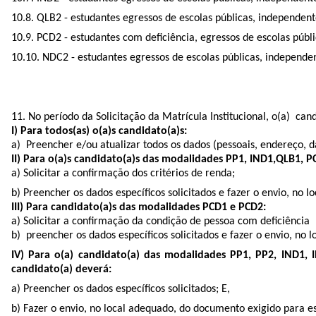
10.8. QLB2 - estudantes egressos de escolas públicas, independe
10.9. PCD2 - estudantes com deficiência, egressos de escolas púb
10.10. NDC2 - estudantes egressos de escolas públicas, independ
11. No período da Solicitação da Matrícula Institucional, o(a) ca
I) Para todos(as) o(a)s candidato(a)s:
a) Preencher e/ou atualizar todos os dados (pessoais, endereço,
II) Para o(a)s candidato(a)s das modalidades PP1, IND1,QLB1, 
a) Solicitar a conﬁrmação dos critérios de renda;
b) Preencher os dados especíﬁcos solicitados e fazer o envio, no 
III) Para candidato(a)s das modalidades PCD1 e PCD2:
a) Solicitar a conﬁrmação da condição de pessoa com deﬁciência 
b) preencher os dados especíﬁcos solicitados e fazer o envio, no 
IV) Para o(a) candidato(a) das modalidades PP1, PP2, IND1,
candidato(a) deverá:
a) Preencher os dados especíﬁcos solicitados; E,
b) Fazer o envio, no local adequado, do documento exigido para 