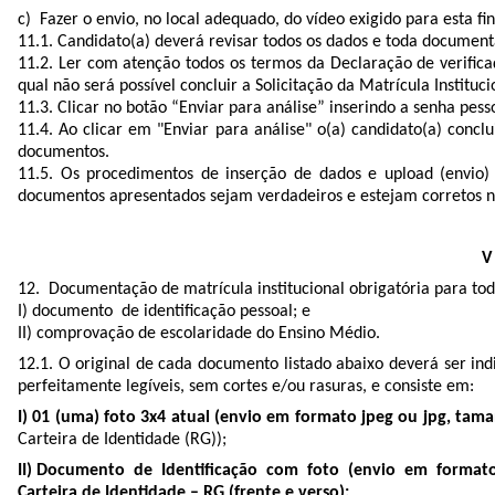
c) Fazer o envio, no local adequado, do vídeo exigido para esta ﬁ
11.1. Candidato(a) deverá revisar todos os dados e toda documenta
11.2. Ler com atenção todos os termos da Declaração de veriﬁca
qual não será possível concluir a Solicitação da Matrícula Instituci
11.3. Clicar no botão “Enviar para análise” inserindo a senha pesso
11.4. Ao clicar em "Enviar para análise" o(a) candidato(a) concl
documentos.
11.5. Os procedimentos de inserção de dados e upload (envio)
documentos apresentados sejam verdadeiros e estejam corretos no 
V
12. Documentação de matrícula institucional obrigatória para tod
I) documento de identiﬁcação pessoal; e
II) comprovação de escolaridade do Ensino Médio.
12.1. O original de cada documento listado abaixo deverá ser indi
perfeitamente legíveis, sem cortes e/ou rasuras, e consiste em:
I) 01 (uma) foto 3x4 atual (envio em formato jpeg ou jpg, ta
Carteira de Identidade (RG));
II) Documento de Identiﬁcação com foto (envio em forma
Carteira de Identidade – RG (frente e verso);