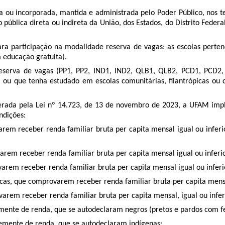
a ou incorporada, mantida e administrada pelo Poder Público, nos ter
 pública direta ou indireta da União, dos Estados, do Distrito Fede
ara participação na modalidade reserva de vagas: as escolas perten
 educação gratuita).
e reserva de vagas (PP1, PP2, IND1, IND2, QLB1, QLB2, PCD1, PCD2
 ou que tenha estudado em escolas comunitárias, filantrópicas ou co
lterada pela Lei nº 14.723, de 13 de novembro de 2023, a UFAM im
ndições:
arem receber renda familiar bruta per capita mensal igual ou infer
varem receber renda familiar bruta per capita mensal igual ou inferi
varem receber renda familiar bruta per capita mensal igual ou infer
icas, que comprovarem receber renda familiar bruta per capita mensal
arem receber renda familiar bruta per capita mensal, igual ou infer
temente de renda, que se autodeclaram negros (pretos e pardos com f
temente de renda, que se autodeclaram indígenas;