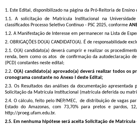
1. Este Edital, disponibilizado na página da Pró-Reitoria de Ens
1.1. A solicitação de Matrícula Institucional na Universid
classificados
Processo Seletivo Contínuo - PSC 2025, conforme
ANE
1.2. A Manifestação de Interesse em permanecer na Lista de Esp
2. OBRIGAÇÕES DO(A) CANDIDATO(A). É de responsabilidade exclusiva
2.1. O(A) candidato(a) deverá
cumprir e realizar
os procedimentos
renda, bem como os atos de conﬁrmação da autodeclaração de n
(PCD) constantes neste edital;
2.2.
O(A) candidato(a) aprovado(a) deverá realizar todos os 
cronograma constante no Anexo I deste Edital;
2.3. Os Resultados das análises da documentação apresentada p
Solicitação da Matrícula Institucional (matricula deferida ou mat
2.4. O cálculo,
feito pelo INEP/MEC,
de distribuição de vagas pa
Estado do Amazonas
, com 73,70% para pretos e pardos, 12,
http://proeg.ufam.edu.br.
2.5. Em nenhuma hipótese será aceita Solicitação de Matrícula