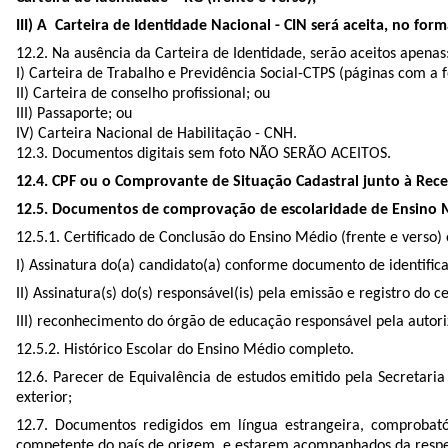
III) A Carteira de Identidade Nacional - CIN será aceita, no fo
12.2. Na ausência da Carteira de Identidade, serão aceitos apenas
I) Carteira de Trabalho e Previdência Social-CTPS (páginas com a f
II) Carteira de conselho proﬁssional; ou
III) Passaporte; ou
IV) Carteira Nacional de Habilitação - CNH.
12.3. Documentos digitais sem foto NÃO SERÃO ACEITOS.
12.4. CPF ou o Comprovante de Situação Cadastral junto à Rece
12.5. Documentos de comprovação de escolaridade de Ensino 
12.5.1. Certificado de Conclusão do Ensino Médio (frente e verso)
I) Assinatura do(a) candidato(a) conforme documento de identifica
II) Assinatura(s) do(s) responsável(is) pela emissão e registro do c
III) reconhecimento do órgão de educação responsável pela autor
12.5.2. Histórico Escolar do Ensino Médio completo.
12.6. Parecer de Equivalência de estudos emitido pela Secretaria
exterior;
12.7. Documentos redigidos em língua estrangeira, comprobató
competente do país de origem, e estarem acompanhados da respec