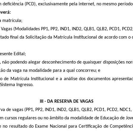
deficiência (PCD), exclusivamente pela internet, no mesmo período de
everá:
a matrícula;
e Vagas (Modalidades PP1, PP2, IND1, IND2, QLB1, QLB2, PCD1, PCD
ado final da Solicitação da Matrícula Institucional de acordo com o
esente Edital;
a, não podendo alegar desconhecimento de quaisquer disposições nor
ação da vaga na modalidade para a qual concorreu; e
 de Matrícula Institucional e a análise dos documentos apresenta
Sistema Ingresso.
III - DA RESERVA DE VAGAS
erva de vagas (PP1, PP2, IND1, IND2, QLB1, QLB2, PCD1, PCD2, NDC1,
em cursos regulares ou no âmbito da modalidade de Educação de Joven
se no resultado do Exame Nacional para Certificação de Competên