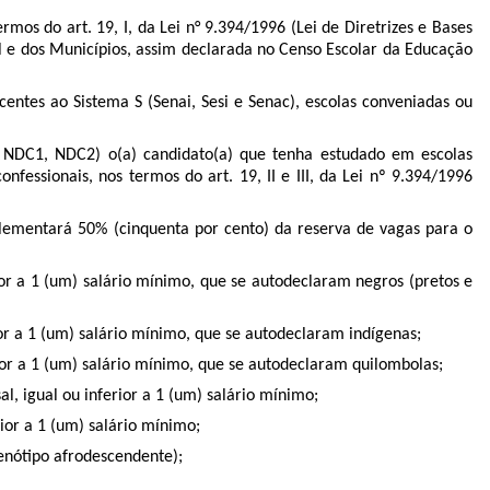
mos do art. 19, I, da Lei n° 9.394/1996 (Lei de Diretrizes e Bases
ral e dos Municípios, assim declarada no Censo Escolar da Educação
centes ao Sistema S (Senai, Sesi e Senac), escolas conveniadas ou
, NDC1, NDC2) o(a) candidato(a) que tenha estudado em escolas
nfessionais, nos termos do art. 19, II e III, da Lei nº 9.394/1996
plementará 50% (cinquenta por cento) da reserva de vagas para o
ior a 1 (um) salário mínimo, que se autodeclaram negros (pretos e
or a 1 (um) salário mínimo, que se autodeclaram indígenas;
ior a 1 (um) salário mínimo, que se autodeclaram quilombolas;
, igual ou inferior a 1 (um) salário mínimo;
ior a 1 (um) salário mínimo;
enótipo afrodescendente);