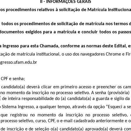
II - INFORMAÇÕES GERAIS
s os procedimentos relativos à solicitação de Matrícula Institucio
r todos os procedimentos de solicitação de matrícula nos termos d
documentos exigidos para a matrícula e concluir todos os passos 
a Ingresso para esta Chamada, conforme as normas deste Edital, 
ação de matrícula institucional, o uso dos navegadores Chrome e Firef
ngresso.ufam.edu.br
 CPF e senha;
a) candidato(a) deverá clicar em primeiro acesso e preencher os ca
 no momento da inscrição no processo seletivo. A senha (provisória)
 de inteira responsabilidade do (a) candidato(a) a guarda e sigilo da
o Sistema Ingresso, a qualquer tempo, através da opção “Esqueci a se
que registrou no momento da inscrição no processo seletivo, de
rocesso seletivo, curso, CPF, o e-mail cadastrado anteriormente e o 
 inscrição e de seleção o(a) candidato(a) aprovado(a) deverá comp