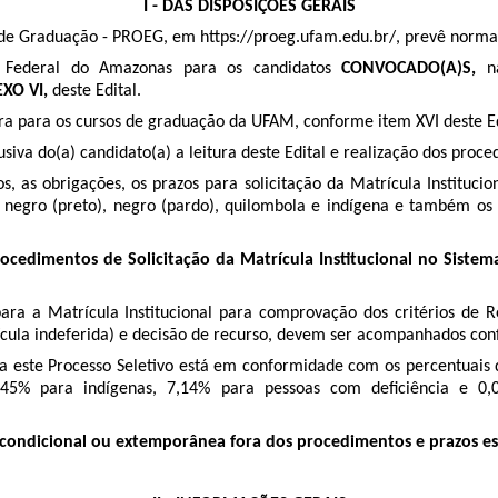
I - DAS DISPOSIÇÕES GERAIS
ino de Graduação - PROEG, em https://proeg.ufam.edu.br/, prevê norma
ade Federal do Amazonas para
os candidatos
CONVOCADO(A)S,
n
XO VI,
deste Edital.
era para os cursos de graduação da UFAM, conforme item
XVI deste E
 do(a) candidato(a) a leitura deste Edital e realização dos procedi
, as obrigações, os prazos para solicitação da Matrícula Institucio
egro (preto), negro (pardo), quilombola e indígena e também os 
procedimentos de Solicitação da Matrícula Institucional no Sist
ara a Matrícula Institucional para comprovação dos critérios de R
rícula indeferida) e decisão de recurso, devem ser acompanhados con
ra este Processo Seletivo está em conformidade com os percentuais
45% para indígenas, 7,14% para pessoas com deficiência e 0,0
 condicional ou extemporânea fora dos procedimentos e prazos est