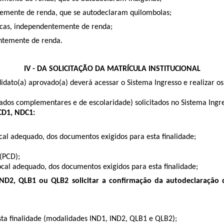
ntemente de renda, que se autodeclaram quilombolas;
licas, independentemente de renda;
entemente de renda.
IV - DA SOLICITAÇÃO DA MATRÍCULA INSTITUCIONAL
ndidato(a) aprovado(a) deverá acessar o Sistema Ingresso e realizar o
 dados complementares e de escolaridade) solicitados no Sistema Ing
PCD1, NDC1:
local adequado, dos documentos exigidos para esta ﬁnalidade;
(PCD);
local adequado, dos documentos exigidos para esta ﬁnalidade;
 IND2, QLB1 ou QLB2 solicitar a conﬁrmação da autodeclaração d
esta ﬁnalidade (modalidades IND1, IND2, QLB1 e QLB2);