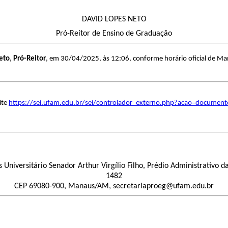
DAVID LOPES NETO
Pró-Reitor de Ensino de Graduação
eto
,
Pró-Reitor
, em 30/04/2025, às 12:06, conforme horário oficial de Ma
ite
https://sei.ufam.edu.br/sei/controlador_externo.php?acao=documen
niversitário Senador Arthur Virgílio Filho, Prédio Administrativo da
1482
CEP 69080-900, Manaus/AM, secretariaproeg@ufam.edu.br​