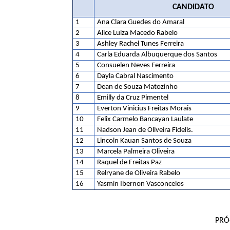
CANDIDATO
1
Ana Clara Guedes do Amaral
2
Alice Luiza Macedo Rabelo
3
Ashley Rachel Tunes Ferreira
4
Carla Eduarda Albuquerque dos Santos
5
Consuelen Neves Ferreira
6
Dayla Cabral Nascimento
7
Dean de Souza Matozinho
8
Emilly da Cruz Pimentel
9
Everton Vinicius Freitas Morais
10
Felix Carmelo Bancayan Laulate
11
Nadson Jean de Oliveira Fidelis.
12
Lincoln Kauan Santos de Souza
13
Marcela Palmeira Oliveira
14
Raquel de Freitas Paz
15
Relryane de Oliveira Rabelo
16
Yasmin Ibernon Vasconcelos
PRÓ