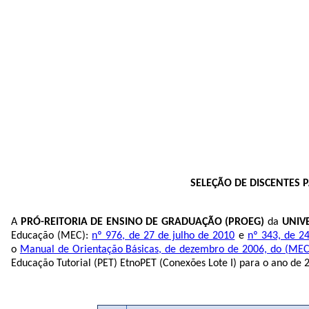
SELEÇÃO DE DISCENTES P
A
PRÓ-REITORIA DE ENSINO DE GRADUAÇÃO (PROEG)
da
UNIV
Educação (MEC):
nº 976, de 27 de julho de 2010
e
nº 343, de 24
o
Manual de Orientação Básicas, de dezembro de 2006, do (MEC
Educação Tutorial (PET) EtnoPET (Conexões Lote I) para o ano de 