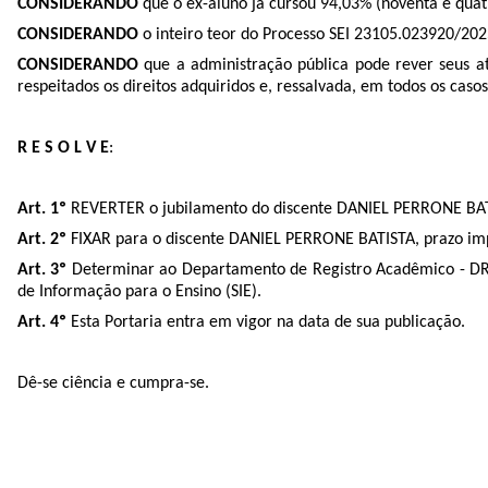
CONSIDERANDO
que o ex-aluno já cursou 94,03% (noventa e quatro
CONSIDERANDO
o inteiro teor do Processo SEI
23105.023920/202
CONSIDERANDO
que a administração pública pode rever seus a
respeitados os direitos adquiridos e, ressalvada, em todos os casos
R E S O L V E
:
Art. 1º
REVERTER o jubilamento do discente DANIEL PERRONE BATIS
Art. 2º
FIXAR para o discente DANIEL PERRONE BATISTA, prazo impr
Art. 3º
Determinar ao Departamento de Registro Acadêmico - DRA/
de Informação para o Ensino (SIE).
Art. 4º
Esta Portaria entra em vigor na data de sua publicação.
Dê-se ciência e cumpra-se.