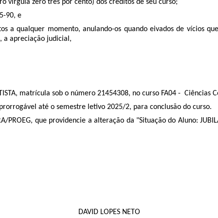
 vírgula zero três por cento) dos créditos de seu curso;
5-90
,
e
tos a qualquer momento, anulando-os quando eivados de vícios que 
, a apreciação judicial,
TA, matrícula sob o número 21454308, no curso FA04 - Ciências C
orrogável até o semestre letivo 2025/2, para conclusão do curso.
PROEG, que providencie a alteração da "Situação do Aluno: JUBILADO
DAVID LOPES NETO