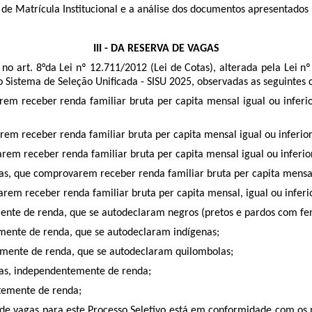
 Matrícula Institucional e a análise dos documentos apresentados 
III - DA RESERVA DE VAGAS
e no art. 8°da Lei nº 12.711/2012 (Lei de Cotas), alterada pela Le
o Sistema de Seleção Unificada - SISU 2025, observadas as seguintes 
arem receber renda familiar bruta per capita mensal igual ou inferi
arem receber renda familiar bruta per capita mensal igual ou inferio
arem receber renda familiar bruta per capita mensal igual ou inferi
cas, que comprovarem receber renda familiar bruta per capita mensal,
rem receber renda familiar bruta per capita mensal, igual ou inferi
mente de renda, que se autodeclaram negros (pretos e pardos com fe
emente de renda, que se autodeclaram indígenas;
temente de renda, que se autodeclaram quilombolas;
icas, independentemente de renda;
ntemente de renda;
s de vagas para este Processo Seletivo está em conformidade com os