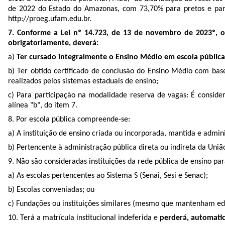
de 2022 do Estado do Amazonas, com 73,70% para pretos e pardo
http://proeg.ufam.edu.br.
7. Conforme a Lei nº 14.723, de 13 de novembro de 2023º, o
obrigatoriamente, deverá:
​a)
Ter cursado integralmente o Ensino Médio em escola pública
b) Ter obtido certificado de conclusão do Ensino Médio com ba
realizados pelos sistemas estaduais de ensino;
c) Para participação na modalidade reserva de vagas: É conside
alínea "b", do item 7.
8. Por escola pública compreende-se:
a) A instituição de ensino criada ou incorporada, mantida e admini
b) Pertencente à administração pública direta ou indireta da Uniã
9. Não são consideradas instituições da rede pública de ensino pa
a) As escolas pertencentes ao Sistema S (Senai, Sesi e Senac);
b) Escolas conveniadas; ou
c) Fundações ou instituições similares (mesmo que mantenham ed
10. Terá a matrícula institucional indeferida e
perderá, automatic