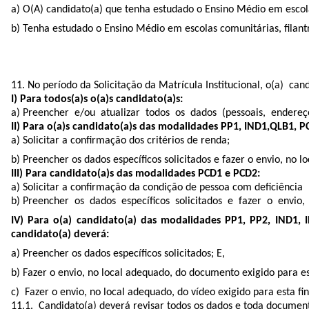
a) O(A) candidato(a) que tenha estudado o Ensino Médio em escolas
b) Tenha estudado o Ensino Médio em escolas comunitárias, filantróp
11. No período da Solicitação da Matrícula Institucional, o(a) ca
I) Para todos(a)s o(a)s candidato(a)s:
a) Preencher e/ou atualizar todos os dados (pessoais, endereç
II) Para o(a)s candidato(a)s das modalidades PP1, IND1,QLB1, 
a) Solicitar a conﬁrmação dos critérios de renda;
b) Preencher os dados especíﬁcos solicitados e fazer o envio, no l
III) Para candidato(a)s das modalidades PCD1 e PCD2:
a) Solicitar a conﬁrmação da condição de pessoa com deﬁciência 
b) Preencher os dados especíﬁcos solicitados e fazer o envio, 
IV) Para o(a) candidato(a) das modalidades PP1, PP2, IND1, 
candidato(a) deverá:
a) Preencher os dados especíﬁcos solicitados; E,
b) Fazer o envio, no local adequado, do documento exigido para 
c) Fazer o envio, no local adequado, do vídeo exigido para esta ﬁ
11.1. Candidato(a) deverá revisar todos os dados e toda documenta