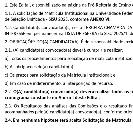
1. Este Edital, disponibilizado na página da Pró-Reitoria de Ens
1.1. A solicitação de Matrícula Institucional na Universidade Fed
de Seleção Unificada - SISU 2025, conforme
ANEXO VI
.
1.2. Candidato(a)s convocado(a)s, nesta TERCEIRA CHAMADA DA L
INTERESSE em permanecer na LISTA DE ESPERA do SISU 2025/1, d
2. OBRIGAÇÕES DO(A) CANDIDATO(A). É de responsabilidade exclusiva
2.1. (A) candidato(a) convocado(a) deverá cumprir e realizar:
a) Todos os procedimentos para solicitação de matrícula institucio
b) As obrigações do(a) candidato(a);
c) Os prazos para solicitação da Matrícula Institucional; e,
d) Em caso de indeferimento, a interposição de recurso.
2.2.
O(A) candidato(a) convocado(a) deverá realizar todos os 
cronograma constante no Anexo I deste Edital;
2.3. Os Resultados das análises das Comissões e o resultado 
acompanhados pelo(a) candidato(a) convocado(a), conforme orient
2.4. Em nenhuma hipótese será aceita Solicitação de Matrícula