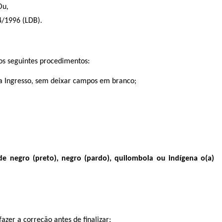
Ou,
94/1996 (LDB).
 os seguintes procedimentos:
a Ingresso, sem deixar campos em branco;
de negro (preto), negro (pardo), quilombola ou indígena o(a)
azer a correção antes de ﬁnalizar;