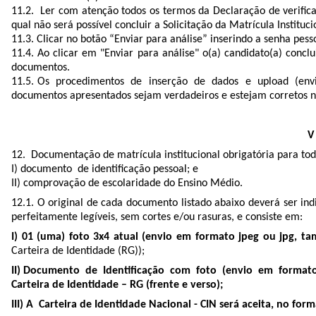
11.2. Ler com atenção todos os termos da Declaração de veriﬁca
qual não será possível concluir a Solicitação da Matrícula Instituci
11.3. Clicar no botão “Enviar para análise” inserindo a senha pesso
11.4. Ao clicar em "Enviar para análise" o(a) candidato(a) concl
documentos.
11.5. Os procedimentos de inserção de dados e upload (envio)
documentos apresentados sejam verdadeiros e estejam corretos no 
V
12. Documentação de matrícula institucional obrigatória para tod
I) documento de identificação pessoal; e
II) comprovação de escolaridade do Ensino Médio.
12.1. O original de cada documento listado abaixo deverá ser indi
perfeitamente legíveis, sem cortes e/ou rasuras, e consiste em:
I) 01 (uma) foto 3x4 atual (envio em formato jpeg ou jpg, 
Carteira de Identidade (RG));
II) Documento de Identificação com foto (envio em forma
Carteira de Identidade – RG (frente e verso);
III) A Carteira de Identidade Nacional - CIN será aceita, no fo