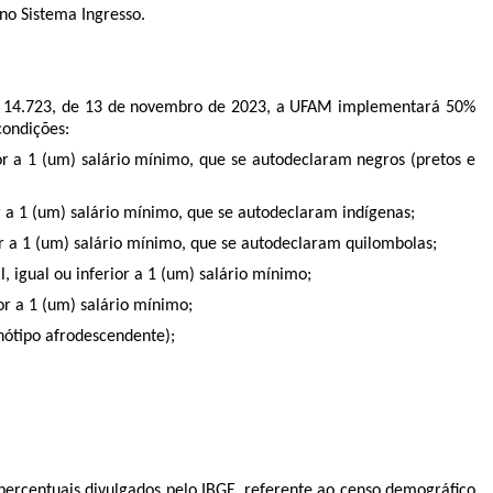
no Sistema Ingresso.
i nº 14.723, de 13 de novembro de 2023, a UFAM implementará 50%
condições:
or a 1 (um) salário mínimo, que se autodeclaram negros (pretos e
r a 1 (um) salário mínimo, que se autodeclaram indígenas;
or a 1 (um) salário mínimo, que se autodeclaram quilombolas;
 igual ou inferior a 1 (um) salário mínimo;
or a 1 (um) salário mínimo;
nótipo afrodescendente);
 percentuais divulgados pelo IBGE, referente ao censo demográfico