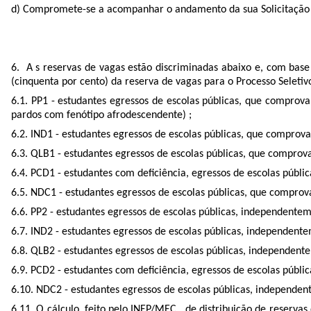
d) Compromete-se a acompanhar o andamento da sua Solicitação de
6. A s reservas de vagas estão discriminadas abaixo e, com bas
(cinquenta por cento) da reserva de vagas para o Processo Seletiv
6.1. PP1 - estudantes egressos de escolas públicas, que comprov
pardos com fenótipo afrodescendente) ;
6.2. IND1 - estudantes egressos de escolas públicas, que comprov
6.3. QLB1 - estudantes egressos de escolas públicas, que comprov
6.4. PCD1 - estudantes com deficiência, egressos de escolas públi
6.5. NDC1 - estudantes egressos de escolas públicas, que comprova
6.6. PP2 - estudantes egressos de escolas públicas, independente
6.7. IND2 - estudantes egressos de escolas públicas, independent
6.8. QLB2 - estudantes egressos de escolas públicas, independen
6.9. PCD2 - estudantes com deficiência, egressos de escolas públ
6.10. NDC2 - estudantes egressos de escolas públicas, independe
6.11. O cálculo, feito pelo INEP/MEC, de distribuição de reserva