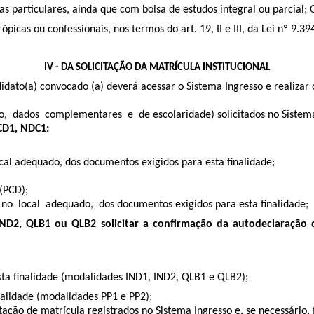
 particulares, ainda que com bolsa de estudos integral ou parcial; 
icas ou confessionais, nos termos do art. 19, II e III, da Lei nº 9.3
IV - DA SOLICITAÇÃO DA MATRÍCULA INSTITUCIONAL
ndidato(a) convocado (a) deverá acessar o Sistema Ingresso e realizar
o, dados complementares e de escolaridade) solicitados no Sistem
PCD1, NDC1:
ocal adequado, dos documentos exigidos para esta finalidade;
(PCD);
no local adequado, dos documentos exigidos para esta finalidade;
IND2, QLB1 ou QLB2 solicitar a confirmação da autodeclaração 
esta ﬁnalidade (modalidades IND1, IND2, QLB1 e QLB2);
nalidade (modalidades PP1 e PP2);
ção de matrícula registrados no Sistema Ingresso e, se necessário, f