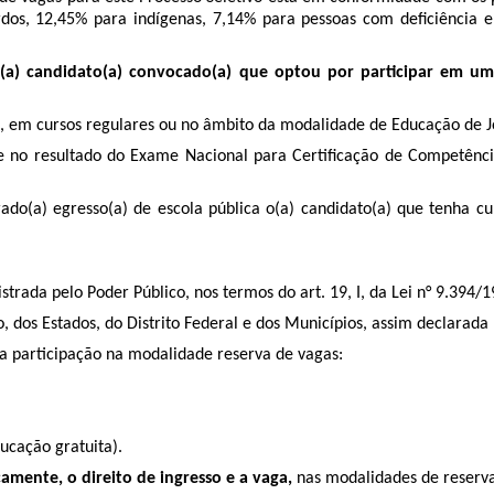
s, 12,45% para indígenas, 7,14% para pessoas com deficiência e 
(a) candidato(a) convocado(a) que optou por participar em uma
, em cursos regulares ou no âmbito da modalidade de Educação de Jo
se no resultado do Exame Nacional para Certificação de Competên
rado(a) egresso(a) de escola pública o(a) candidato(a) que tenha c
strada pelo Poder Público, nos termos do art. 19, I, da Lei n° 9.394/1
o, dos Estados, do Distrito Federal e dos Municípios, assim declarad
ra participação na modalidade reserva de vagas:
ucação gratuita).
amente, o direito de ingresso e a vaga,
nas modalidades de reserva