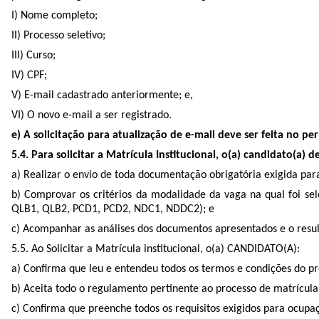
I) Nome completo;
II) Processo seletivo;
III) Curso;
IV) CPF;
V) E-mail cadastrado anteriormente; e,
VI) O novo e-mail a ser registrado.
e) A solicitação para atualização de e-mail deve ser feita no p
5.4. Para solicitar a Matrícula Institucional, o(a) candidato(a) d
a) Realizar o envio de toda documentação obrigatória exigida par
b) Comprovar os critérios da modalidade da vaga na qual foi se
QLB1, QLB2, PCD1, PCD2, NDC1, NDDC2); e
c) Acompanhar as análises dos documentos apresentados e o result
5.5. Ao Solicitar a Matrícula institucional, o(a) CANDIDATO(A):
a) Confirma que leu e entendeu todos os termos e condições do pr
b) Aceita todo o regulamento pertinente ao processo de matrícul
c) Confirma que preenche todos os requisitos exigidos para ocup