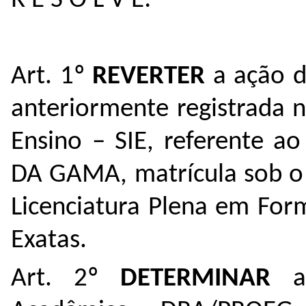
R E S O L V E:
Art. 1º
REVERTER
a ação d
anteriormente registrada 
Ensino – SIE, referente 
DA GAMA, matrícula sob o
Licenciatura Plena em For
Exatas.
Art. 2º
DETERMINAR
ao