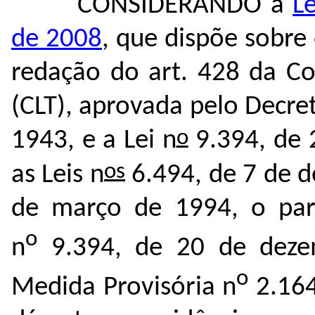
CONSIDERANDO a
L
de 2008
, que dispõe sobre 
redação do art. 428 da Co
(CLT), aprovada pelo Decret
o
1943, e a Lei n
9.394, de 
os
as Leis n
6.494, de 7 de d
de março de 1994, o pará
o
n
9.394, de 20 de deze
o
Medida Provisória n
2.164