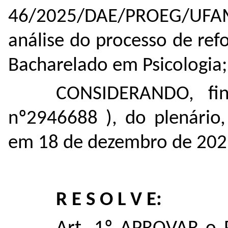
46/2025/DAE/PROEG/UFA
análise do processo de ref
Bacharelado em Psicologia
CONSIDERANDO,
fi
nº
2946688
), do plenário,
em 18 de dezembro de 202
R E S O L V E: