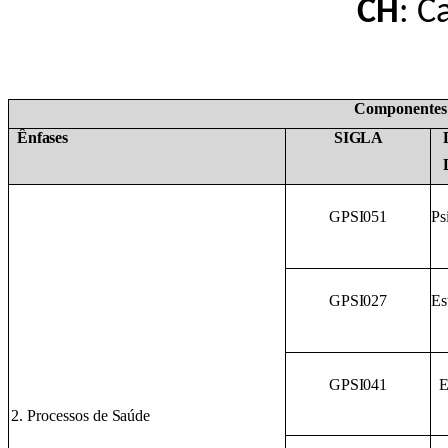
CH
: C
Componentes 
Ênfases
SIGLA
GPSI051
Ps
GP
SI027
Es
GPSI04
1
E
2. Processos de
Saúde