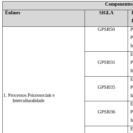
Componentes 
Ênfases
SIGLA
GPSI050
P
P
I
E
GPSI031
P
I
E
GPSI035
P
1. Processos
Psicossociais e
I
Interculturalidade
E
GPSI036
P
I
E