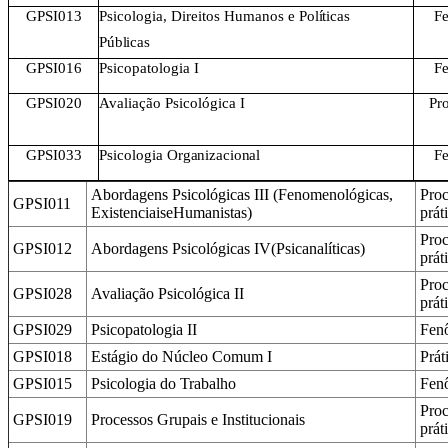
GPSI013
Psicologia, Direitos Humanos e
Políticas
F
Públicas
GPSI016
Psicopatologia
I
F
GPSI020
Avaliação Psicológica
I
Pro
GPSI033
Psicologia
Organizacional
F
Abordagens Psicológicas III (Fenomenológicas,
Proc
GPSI011
ExistenciaiseHumanistas)
prát
Proc
GPSI012
Abordagens Psicológicas IV(Psicanalíticas)
prát
Proc
GPSI028
Avaliação Psicológica II
prát
GPSI029
Psicopatologia II
Fenô
GPSI018
Estágio do Núcleo Comum I
Prát
GPSI015
Psicologia do Trabalho
Fenô
Proc
GPSI019
Processos Grupais e Institucionais
prát