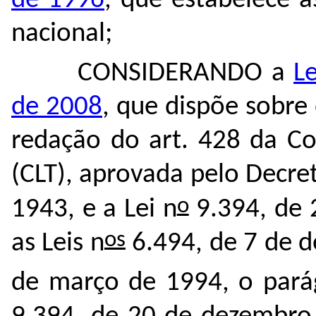
de 1996
, que estabelece a
nacional;
CONSIDERANDO a
L
de 2008
, que dispõe sobre 
redação do art. 428 da Co
(CLT), aprovada pelo Decret
o
1943, e a Lei n
9.394, de 
os
as Leis n
6.494, de 7 de d
de março de 1994, o parág