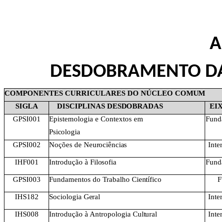
A
DESDOBRAMENTO DA
COMPONENTES CURRICULARES DO NÚCLEO
COMUM
SIGLA
DISCIPLINAS
DESDOBRADAS
EI
GPSI001
Epistemologia e Contextos
em
Funda
Psicologia
GPSI002
Noções de
Neurociências
Inte
IHF001
Introdução à
Filosofia
Funda
GPSI003
Fundamentos do Trabalho
Científico
F
IHS182
Sociologia
Geral
Inte
IHS008
Introdução à Antropologia
Cultural
Inte