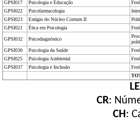
GPSI017
Psicologia e Educação
Fenô
GPSI022
Psicofarmacologia
Inte
GPSI023
Estágio do Núcleo Comum II
Prát
GPSI021
Ética em Psicologia
Fenô
Proc
GPSI032
Psicodiagnóstico
prát
GPSI030
Psicologia da Saúde
Fenô
GPSI025
Psicologia Ambiental
Fenô
GPSI037
Psicologia e Inclusão
Fenô
TO
L
CR
: Núme
CH
: C