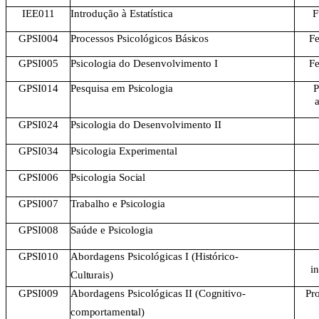
IEE011
Introdução à
Estatística
F
GPSI004
Processos Psicológicos
Básicos
F
GPSI005
Psicologia do Desenvolvimento
I
F
GPSI014
Pesquisa em
Psicologia
P
GPSI024
Psicologia do Desenvolvimento
II
GPSI034
Psicologia
Experimental
GPSI006
Psicologia
Social
GPSI007
Trabalho e
Psicologia
GPSI008
Saúde e
Psicologia
GPSI010
Abordagens Psicológicas I
(Histórico-
in
Culturais)
GPSI009
Abordagens Psicológicas II
(Cognitivo-
Pro
comportamental)