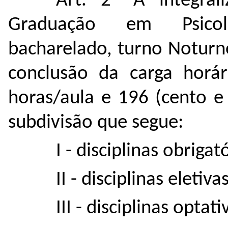
Art. 2º A integral
Graduação em
Psic
bacharelado,
turno Noturn
conclusão da carga horár
horas/aula e 196 (cento e 
subdivisão que segue:
I - disciplinas obrigat
II - disciplinas eletivas
III -
disciplinas optati