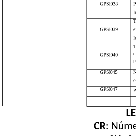
GPSI038
P
I
T
GPSI039
e
I
T
e
GPSI040
p
GPSI045
N
c
GPSI047
P
L
CR
: Núme