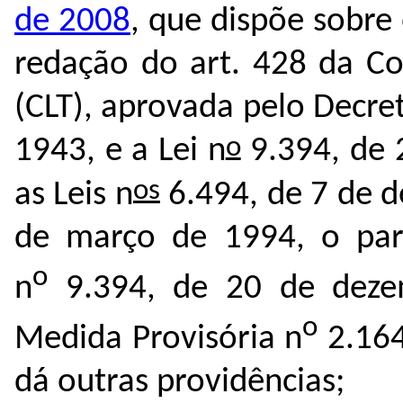
de 2008
, que dispõe sobre 
redação do art. 428 da Co
(CLT), aprovada pelo Decret
o
1943, e a Lei n
9.394, de 
os
as Leis n
6.494, de 7 de d
de março de 1994, o pará
o
n
9.394, de 20 de deze
o
Medida Provisória n
2.164
dá outras providências;