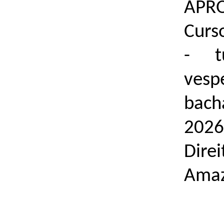
APRO
Curs
- t
vesp
bach
2026
Dire
Amaz