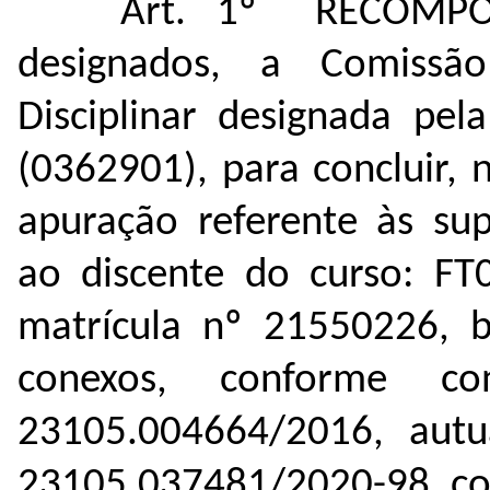
Art. 1º RECOMPOR
designados, a Comissão
Disciplinar designada pe
(
0362901
), para concluir,
apuração referente às sup
ao discente do curso: FT0
matrícula nº 21550226, 
conexos, conforme c
23105.004664/2016, aut
23105.037481/2020-98, con