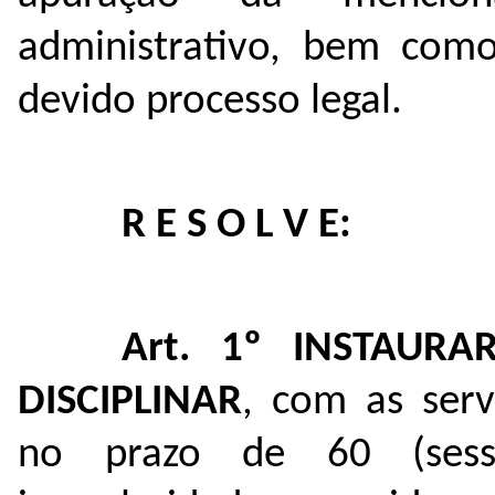
administrativo, bem com
devido processo legal.
R E S O L V E:
Art. 1º
INSTAURA
DISCIPLINAR
, com as serv
no prazo de 60 (sesse