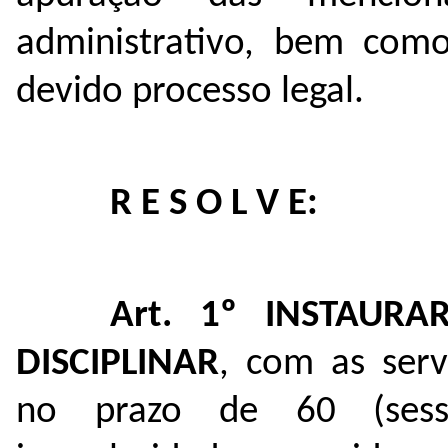
administrativo, bem com
devido processo legal.
R E S O L V E:
Art. 1º
INSTAURA
DISCIPLINAR
, com as serv
no prazo de 60 (sesse