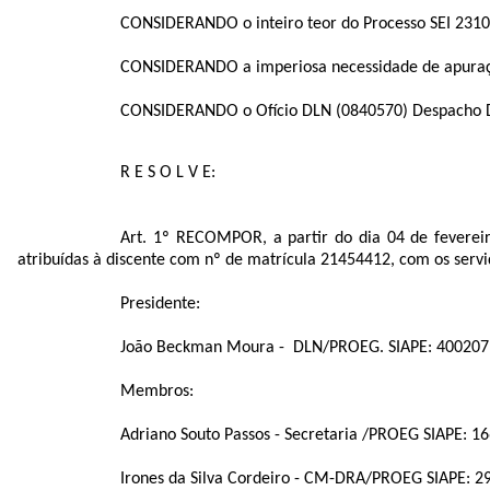
CONSIDERANDO o inteiro teor do Processo SEI
2310
CONSIDERANDO a imperiosa necessidade de apuraçã
CONSIDERANDO o Ofício DLN (
0840570
) Despacho 
R E S O L V E:
Art. 1º RECOMPOR, a partir do dia 04 de fevereiro
atribuídas à discente com nº de matrícula 21454412, com os servi
Presidente:
João Beckman Moura - DLN/PROEG. SIAPE: 400207
Membros:
Adriano Souto Passos - Secretaria /PROEG SIAPE: 1
Irones da Silva Cordeiro - CM-DRA/PROEG SIAPE: 2