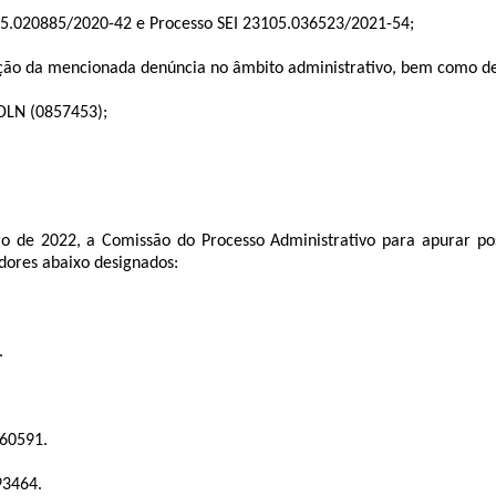
5.020885/2020-42
e Processo SEI
23105.036523/2021-54
;
o da mencionada denúncia no âmbito administrativo, bem como de a
DLN (
0857453
);
 de 2022, a Comissão do Processo Administrativo para apurar possí
dores abaixo designados:
.
660591.
93464.