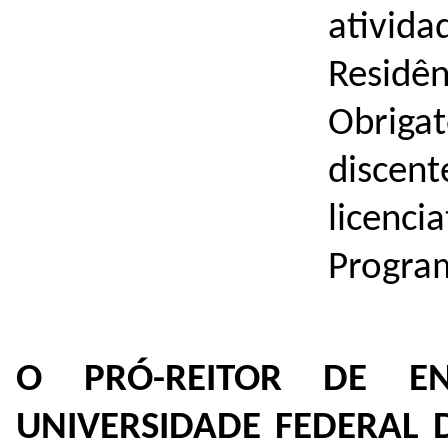
ativid
Residê
Obriga
discen
licenci
Progra
O PRÓ-REITOR DE E
UNIVERSIDADE FEDERAL