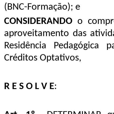
(BNC-Formação); e
CONSIDERANDO
o compro
aproveitamento das ativid
Residência Pedagógica p
Créditos Optativos,
R E S O L V E
: